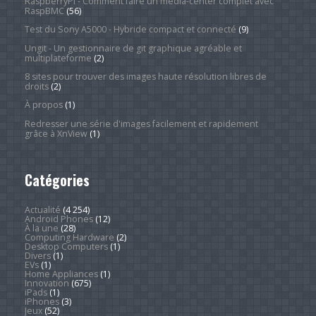
RaspberryPi - Comment faire un média-center complet avec
RaspBMC
(56)
Test du Sony A5000 - Hybride compact et connecté
(9)
Ungit - Un gestionnaire de git graphique agréable et
multiplateforme
(2)
8 sites pour trouver des images haute résolution libres de
droits
(2)
À propos
(1)
Redresser une série d'images facilement et rapidement
grâce à XnView
(1)
Catégories
Actualité
(4 254)
Android Phones
(12)
À la une
(28)
Computing Hardware
(2)
Desktop Computers
(1)
Divers
(1)
EVs
(1)
Home Appliances
(1)
Innovation
(675)
iPads
(1)
iPhones
(3)
Jeux
(52)