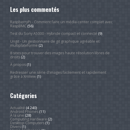
Les plus commentés
RaspberryPi - Comment faire un média-center complet avec
RaspBMC
(56)
Test du Sony A5000 - Hybride compact et connecté
(9)
Ungit - Un gestionnaire de git graphique agréable et
multiplateforme
(2)
8 sites pour trouver des images haute résolution libres de
droits
(2)
À propos
(1)
Redresser une série d'images facilement et rapidement
grâce à XnView
(1)
Catégories
Actualité
(4 240)
Android Phones
(11)
À la une
(28)
Computing Hardware
(2)
Desktop Computers
(1)
Divers
(1)