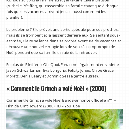
Ici, nous suivons la femme au foyer texane Claire Clauster
(Michelle Pfeiffer), qui rassemble sa famille chaotique à chaque
fois que les vacances arrivent (et sait aussi comment les
planifier).
Le problème ? Elle prévoit une sortie spéciale pour ses proches,
mais ils se trompent et la laissent derrière eux. Se sentant sous-
estimée, Claire se lance dans sa propre aventure de vacances et
découvre une nouvelle magie lors de son câlin impromptu de
Noël pendant que sa famille essaie de la retrouver.
En plus de Pfeiffer, « Oh. Quoi. Fun. » met également en vedette
Jason Schwartzman, Eva Longoria, Felicity Jones, Chloë Grace
Moretz, Denis Leary et Dominic Sessa (entre autres).
« Comment le Grinch a volé Noël » (2000)
Comment le Grinch a volé Noël Bande-annonce officielle n°1 –
Film de Clint Howard (2000) HD – YouTube