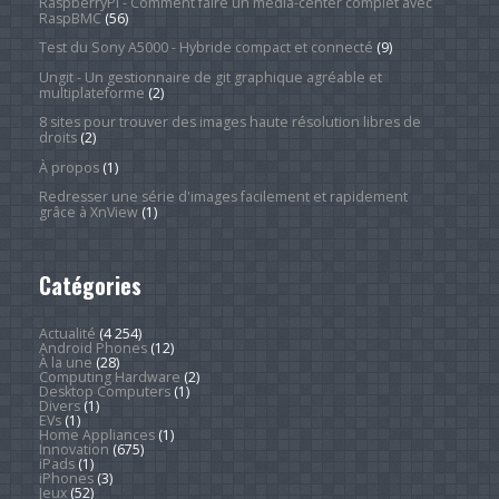
RaspberryPi - Comment faire un média-center complet avec
RaspBMC
(56)
Test du Sony A5000 - Hybride compact et connecté
(9)
Ungit - Un gestionnaire de git graphique agréable et
multiplateforme
(2)
8 sites pour trouver des images haute résolution libres de
droits
(2)
À propos
(1)
Redresser une série d'images facilement et rapidement
grâce à XnView
(1)
Catégories
Actualité
(4 254)
Android Phones
(12)
À la une
(28)
Computing Hardware
(2)
Desktop Computers
(1)
Divers
(1)
EVs
(1)
Home Appliances
(1)
Innovation
(675)
iPads
(1)
iPhones
(3)
Jeux
(52)