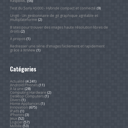
RaspBMC
(56)
Test du Sony A5000 - Hybride compact et connecté
(9)
Ungit - Un gestionnaire de git graphique agréable et
multiplateforme
(2)
8 sites pour trouver des images haute résolution libres de
droits
(2)
À propos
(1)
Redresser une série d'images facilement et rapidement
grâce à XnView
(1)
Catégories
Actualité
(4 241)
Android Phones
(11)
À la une
(28)
Computing Hardware
(2)
Desktop Computers
(1)
Divers
(1)
Home Appliances
(1)
Innovation
(675)
iPads
(1)
iPhones
(3)
Jeux
(52)
Logiciel
(57)
Mobile
(53)