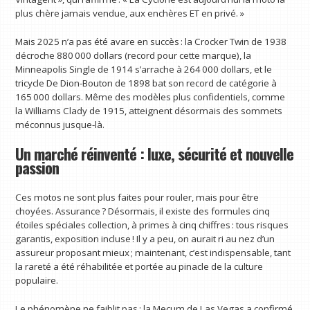
plus chère jamais vendue, aux enchères ET en privé. »
Mais 2025 n’a pas été avare en succès : la Crocker Twin de 1938
décroche 880 000 dollars (record pour cette marque), la
Minneapolis Single de 1914 s’arrache à 264 000 dollars, et le
tricycle De Dion-Bouton de 1898 bat son record de catégorie à
165 000 dollars. Même des modèles plus confidentiels, comme
la Williams Clady de 1915, atteignent désormais des sommets
méconnus jusque-là.
Un marché réinventé : luxe, sécurité et nouvelle
passion
Ces motos ne sont plus faites pour rouler, mais pour être
choyées. Assurance ? Désormais, il existe des formules cinq
étoiles spéciales collection, à primes à cinq chiffres : tous risques
garantis, exposition incluse ! Il y a peu, on aurait ri au nez d’un
assureur proposant mieux ; maintenant, c’est indispensable, tant
la rareté a été réhabilitée et portée au pinacle de la culture
populaire.
Le phénomène ne faiblit pas : la Mecum de Las Vegas a confirmé