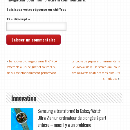
navigateur pour mon prochain commentaire.
Saisissez votre réponse en chiffres
17 + dix-sept =
«
Le nouveau chargeur sans fil d'IKEA
La boule de papier aluminium dans
ressemble à un beignet et coûte 9 $,
le lave-vaisselle : le secret viral pour
mais il est étonnamment performant
des couverts éclatants sans produits
chimiques
»
Innovation
Samsung a transformé la Galaxy Watch
Ultra 2 en un ordinateur de plongée à part
entière – mais il y a un problème