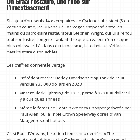
Un Graal restauré, une ruée sur
l’investissement
Si aujourd’hui seuls 14 exemplaires de Cyclone subsistent (5 en
version course), celui vendu à Las Vegas est passé entre les
mains du sacro-saint restaurateur Stephen Wright, qui lui a rendu
tout son lustre d’origine – autant dire que sa valeur n’en est que
plus colossale. Là, dans ce microcosme, la technique s’efface :
c’est l’histoire qu’on achète.
Les chiffres donnent le vertige :
Précédent record : Harley-Davidson Strap Tank de 1908
vendue 935 000 dollars en 2023
Vincent Black Lightning de 1951, partie à 929 000 dollars il
y a quelques années
Même la fameuse Captain America Chopper (achetée par
Paul Allen) ou la Triple Crown Speedway dorée d’Ivan
Mauger restent battues !
C’est Paul d’Orléans, historien bien connu derrière « The
Vintagent », qui l’affirme : « La Cyclone est aujourd’hui la moto la