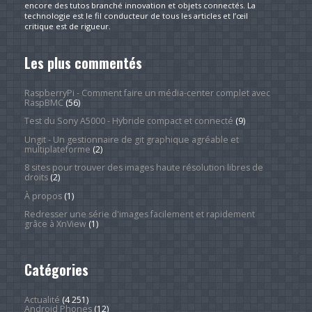
encore des tutos branché innovation et objets connectés. La
technologie est le fil conducteur de tous les articles et l’œil
critique est de rigueur.
Les plus commentés
RaspberryPi - Comment faire un média-center complet avec
RaspBMC
(56)
Test du Sony A5000 - Hybride compact et connecté
(9)
Ungit - Un gestionnaire de git graphique agréable et
multiplateforme
(2)
8 sites pour trouver des images haute résolution libres de
droits
(2)
À propos
(1)
Redresser une série d'images facilement et rapidement
grâce à XnView
(1)
Catégories
Actualité
(4 251)
Android Phones
(12)