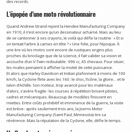
des records.
L’épopée d’une moto révolutionnaire
Quand Andrew Strand rejoint la Hendee Manufacturing Company
en 1910, il n’est encore qu’un dessinateur acharné. Mais au lieu
de se cantonner à ses crayons, le voilà qui défie la routine : « Et si
on tentait l’arbre à cames en tête ? » Une folie, pour l’époque. À
une ère où les motos sont encore de rustiques engins plus
proches du bricolage que de la science, il fait valider sa vision et
accouche d’un V-Twin redoutable : 996 cc, 45 chevaux. Pour situer,
les rivales peinaient à afficher la moitié de cette puissance.
Et alors que Harley-Davidson et Indian plafonnent à moins de 100
km/h, la Cyclone flirte avec les 160 : le choc, l’icône, la gloire… et le
talon d’Achille. Son moteur, trop avancé pour les matériaux
d’alors, s’avère fragile : les courses à répétition brisent pilotes,
cadres et mécaniques. Beaucoup de modèles finissent en
miettes. Entre coûts prohibitif et imminence de la guerre, la visite
est brève : après seulement trois ans, la Joerns Motor
Manufacturing Company (Saint Paul, Minnesota) tire sa
révérence. Mais la réputation de la Cyclone, elle, défie le temps.