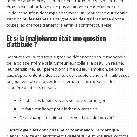
théorie : apprendre à calmer le jeu, fractionner ses objectifs en
étapes plus abordables, ne pas avoir peur de demander de
l’aide, et souffler, de temps en temps ! Un Capricorne qui planifie
sans brûler les étapes s’épargne bien des galères et se donne
toutes les chances d’atteindre enfin le sommet qu’il vise.
Et si la (mal)chance était une question
d’attitude ?
Rassurez-vous, ces trois signes ne détiennent pas le monopole
de la poisse, même si la rumeur leur colle à la peau. En réalité,
leur sensibilité, leur perfectionnisme ou leur ambition, selon le
cas, s’apparentent à des couteaux à double tranchant : faiblesses
un jour, véritables forces le lendemain — tout dépend de la
manière dont on s’en sert.
Écouter ses besoins, sans se faire submerger
Se faire confiance pour lâcher la pression
Oser changer d’attitude — et voir la vie du bon côté
L’astrologie n’est donc pas une condamnation. Pendant que
Cancer, Vierge et Capricorne travaillent sur eux, d’autres, comme