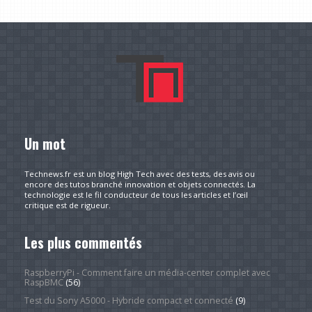
Un mot
Technews.fr est un blog High Tech avec des tests, des avis ou
encore des tutos branché innovation et objets connectés. La
technologie est le fil conducteur de tous les articles et l’œil
critique est de rigueur.
Les plus commentés
RaspberryPi - Comment faire un média-center complet avec
RaspBMC
(56)
Test du Sony A5000 - Hybride compact et connecté
(9)