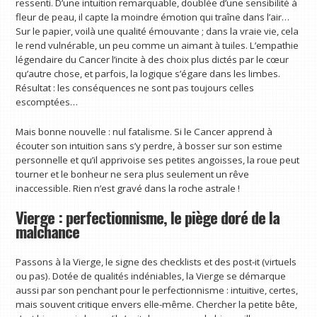
ressenti. D’une intuition remarquable, doublée d’une sensibilité à
fleur de peau, il capte la moindre émotion qui traîne dans l’air…
Sur le papier, voilà une qualité émouvante ; dans la vraie vie, cela
le rend vulnérable, un peu comme un aimant à tuiles. L’empathie
légendaire du Cancer l’incite à des choix plus dictés par le cœur
qu’autre chose, et parfois, la logique s’égare dans les limbes.
Résultat : les conséquences ne sont pas toujours celles
escomptées…
Mais bonne nouvelle : nul fatalisme. Si le Cancer apprend à
écouter son intuition sans s’y perdre, à bosser sur son estime
personnelle et qu’il apprivoise ses petites angoisses, la roue peut
tourner et le bonheur ne sera plus seulement un rêve
inaccessible. Rien n’est gravé dans la roche astrale !
Vierge : perfectionnisme, le piège doré de la
malchance
Passons à la Vierge, le signe des checklists et des post-it (virtuels
ou pas). Dotée de qualités indéniables, la Vierge se démarque
aussi par son penchant pour le perfectionnisme : intuitive, certes,
mais souvent critique envers elle-même. Chercher la petite bête,