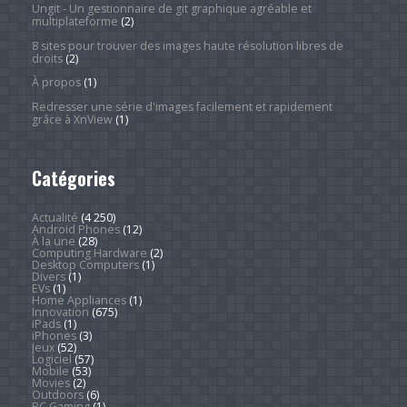
Ungit - Un gestionnaire de git graphique agréable et
multiplateforme
(2)
8 sites pour trouver des images haute résolution libres de
droits
(2)
À propos
(1)
Redresser une série d'images facilement et rapidement
grâce à XnView
(1)
Catégories
Actualité
(4 250)
Android Phones
(12)
À la une
(28)
Computing Hardware
(2)
Desktop Computers
(1)
Divers
(1)
EVs
(1)
Home Appliances
(1)
Innovation
(675)
iPads
(1)
iPhones
(3)
Jeux
(52)
Logiciel
(57)
Mobile
(53)
Movies
(2)
Outdoors
(6)
PC Gaming
(1)