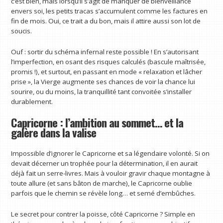
c’est bien, mais lorsqu’il s’agit de manquer de bienveillance
envers soi, les petits tracas s’accumulent comme les factures en
fin de mois. Oui, ce trait a du bon, mais il attire aussi son lot de
soucis.
Ouf : sortir du schéma infernal reste possible ! En s’autorisant
l’imperfection, en osant des risques calculés (bascule maîtrisée,
promis !), et surtout, en passant en mode « relaxation et lâcher
prise », la Vierge augmente ses chances de voir la chance lui
sourire, ou du moins, la tranquillité tant convoitée s’installer
durablement.
Capricorne : l’ambition au sommet… et la
galère dans la valise
Impossible d’ignorer le Capricorne et sa légendaire volonté. Si on
devait décerner un trophée pour la détermination, il en aurait
déjà fait un serre-livres. Mais à vouloir gravir chaque montagne à
toute allure (et sans bâton de marche), le Capricorne oublie
parfois que le chemin se révèle long… et semé d’embûches.
Le secret pour contrer la poisse, côté Capricorne ? Simple en