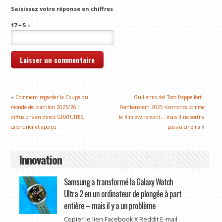
Saisissez votre réponse en chiffres
17 − 5 =
«
Comment regarder la Coupe du
Guillermo del Toro frappe fort :
monde de biathlon 2025/26 :
Frankenstein 2025 s’annonce comme
diffusions en direct GRATUITES,
le film événement… mais il ne sortira
calendrier et aperçu
pas au cinéma
»
Innovation
Samsung a transformé la Galaxy Watch
Ultra 2 en un ordinateur de plongée à part
entière – mais il y a un problème
Copier le lien Facebook X Reddit E-mail