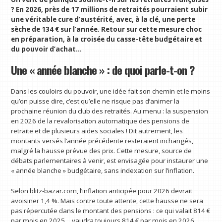
? En 2026, près de 17 millions de retraités pourraient subir
une véritable cure d’austérité, avec, à la clé, une perte
sèche de 134 € sur l’année. Retour sur cette mesure choc
en préparation, à la croisée du casse-tête budgétaire et
du pouvoir d’achat…
Une « année blanche » : de quoi parle-t-on ?
Dans les couloirs du pouvoir, une idée fait son chemin et le moins
qu’on puisse dire, c’est qu’elle ne risque pas d’animer la
prochaine réunion du club des retraités. Au menu : la suspension
en 2026 de la revalorisation automatique des pensions de
retraite et de plusieurs aides sociales ! Dit autrement, les
montants versés l’année précédente resteraient inchangés,
malgré la hausse prévue des prix. Cette mesure, source de
débats parlementaires à venir, est envisagée pour instaurer une
« année blanche » budgétaire, sans indexation sur l’inflation.
Selon blitz-bazar.com, l’inflation anticipée pour 2026 devrait
avoisiner 1,4 %. Mais contre toute attente, cette hausse ne sera
pas répercutée dans le montant des pensions : ce qui valait 814 €
par mois en 2025… vaudra toujours 814 € par mois en 2026.