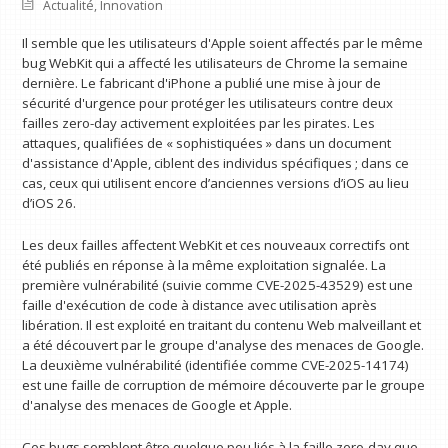
Actualité
,
Innovation
Il semble que les utilisateurs d'Apple soient affectés par le même
bug WebKit qui a affecté les utilisateurs de Chrome la semaine
dernière. Le fabricant d'iPhone a publié une mise à jour de
sécurité d'urgence pour protéger les utilisateurs contre deux
failles zero-day activement exploitées par les pirates. Les
attaques, qualifiées de « sophistiquées » dans un document
d'assistance d'Apple, ciblent des individus spécifiques ; dans ce
cas, ceux qui utilisent encore d’anciennes versions d’iOS au lieu
d’iOS 26.
Les deux failles affectent WebKit et ces nouveaux correctifs ont
été publiés en réponse à la même exploitation signalée. La
première vulnérabilité (suivie comme CVE-2025-43529) est une
faille d'exécution de code à distance avec utilisation après
libération. Il est exploité en traitant du contenu Web malveillant et
a été découvert par le groupe d'analyse des menaces de Google.
La deuxième vulnérabilité (identifiée comme CVE-2025-14174)
est une faille de corruption de mémoire découverte par le groupe
d'analyse des menaces de Google et Apple.
Ces bugs semblent être quelque peu liés à la faille zero-day que