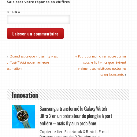
Saisissez votre réponse en chiffres
3 − un =
«
Quand est-ce que « Eternity » est
« Pourquoi mon chien adore dormir
diffusé ? Voici notre meilleure
sous le lit ? » : ce que révèlent
estimation
vraiment ses habitudes nocturnes
selon les experts
»
Innovation
Samsung a transformé la Galaxy Watch
Ultra 2 en un ordinateur de plongée à part
entière – mais il y a un problème
Copier le lien Facebook X Reddit E-mail
Partagez cet article 0 Rejoignez la