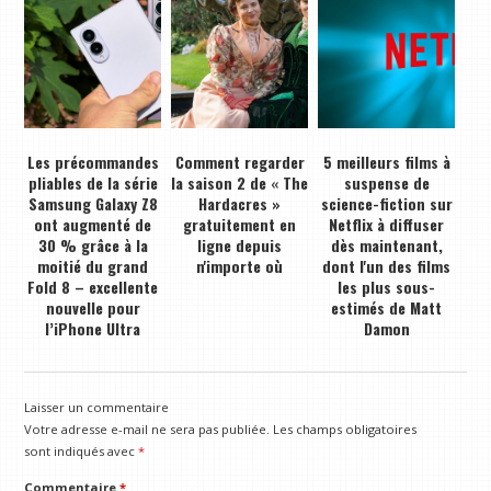
Les précommandes
Comment regarder
5 meilleurs films à
pliables de la série
la saison 2 de « The
suspense de
Samsung Galaxy Z8
Hardacres »
science-fiction sur
ont augmenté de
gratuitement en
Netflix à diffuser
30 % grâce à la
ligne depuis
dès maintenant,
moitié du grand
n'importe où
dont l'un des films
Fold 8 – excellente
les plus sous-
nouvelle pour
estimés de Matt
l’iPhone Ultra
Damon
Laisser un commentaire
Votre adresse e-mail ne sera pas publiée.
Les champs obligatoires
sont indiqués avec
*
Commentaire
*