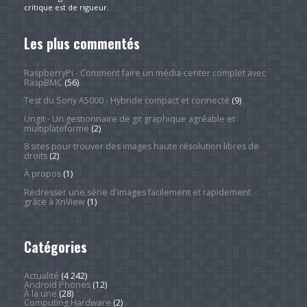
critique est de rigueur.
Les plus commentés
RaspberryPi - Comment faire un média-center complet avec
RaspBMC
(56)
Test du Sony A5000 - Hybride compact et connecté
(9)
Ungit - Un gestionnaire de git graphique agréable et
multiplateforme
(2)
8 sites pour trouver des images haute résolution libres de
droits
(2)
À propos
(1)
Redresser une série d'images facilement et rapidement
grâce à XnView
(1)
Catégories
Actualité
(4 242)
Android Phones
(12)
À la une
(28)
Computing Hardware
(2)