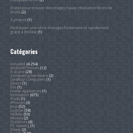
8 sites pour trouver des images haute résolution libres de
droits
(2)
À propos
(1)
Redresser une série d'images facilement et rapidement
grâce à XnView
(1)
Catégories
Actualité
(4 254)
Android Phones
(12)
À la une
(28)
Computing Hardware
(2)
Desktop Computers
(1)
Divers
(1)
EVs
(1)
Home Appliances
(1)
Innovation
(675)
iPads
(1)
iPhones
(3)
Jeux
(52)
Logiciel
(58)
Mobile
(53)
Movies
(2)
Outdoors
(6)
PC Gaming
(1)
Sleep
(2)