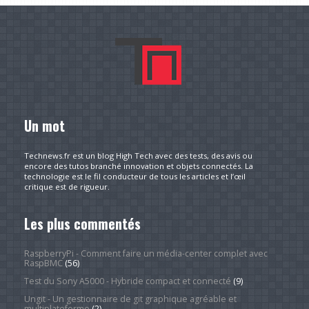
Un mot
Technews.fr est un blog High Tech avec des tests, des avis ou
encore des tutos branché innovation et objets connectés. La
technologie est le fil conducteur de tous les articles et l’œil
critique est de rigueur.
Les plus commentés
RaspberryPi - Comment faire un média-center complet avec
RaspBMC
(56)
Test du Sony A5000 - Hybride compact et connecté
(9)
Ungit - Un gestionnaire de git graphique agréable et
multiplateforme
(2)