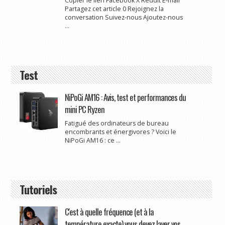
Copier le lien Facebook X Reddit E-mail
Partagez cet article 0 Rejoignez la
conversation Suivez-nous Ajoutez-nous
...
Test
NiPoGi AM16 : Avis, test et performances du
mini PC Ryzen
Fatigué des ordinateurs de bureau
encombrants et énergivores ? Voici le
NiPoGi AM16 : ce ...
Tutoriels
C'est à quelle fréquence (et à la
température exacte) vous devez laver vos