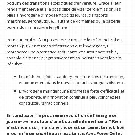
podium des transitions écologiques d’envergure. Grâce à leur
rendement élevé et à la possibilité de viser zéro émission, les
piles à hydrogène s’imposent : poids lourds, transports
maritimes, aéronautique… autant de domaines où la batterie
pure a du mal à suivre le rythme.
Pour autant, il ne faut pas enterrer trop vite le méthanol. S’il est
moins « pur » en termes d’émissions que l’hydrogène, il
représente une alternative séduisante et surtout accessible,
capable d’amener progressivement les industries vers le vert.
Résultat :
Le méthanol séduit sur de grands marchés de transition,
et notamment dans le naval et pour les longues distances.
L’hydrogène maintient une promesse forte d’efficacité et
de propreté, et l’innovation continue à pleuvoir chez les
constructeurs traditionnels.
En conclusion : la prochaine révolution de l’énergie se
jouera-t-elle autour d’une bouteille de méthanol ? Rien
n’est moins sûr, mais une chose est certaine : la mobilité
propre n’a jamais été aussi excitante. Avec PowerCell et