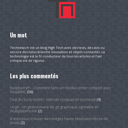
Un mot
Technews.fr est un blog High Tech avec des tests, des avis ou
encore des tutos branché innovation et objets connectés. La
technologie est le fil conducteur de tous les articles et l’œil
critique est de rigueur.
Les plus commentés
RaspberryPi - Comment faire un média-center complet avec
RaspBMC
(56)
Test du Sony A5000 - Hybride compact et connecté
(9)
Ungit - Un gestionnaire de git graphique agréable et
multiplateforme
(2)
8 sites pour trouver des images haute résolution libres de
droits
(2)