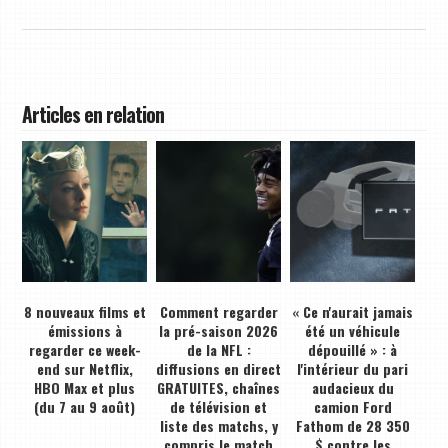
Articles en relation
8 nouveaux films et
Comment regarder
« Ce n'aurait jamais
émissions à
la pré-saison 2026
été un véhicule
regarder ce week-
de la NFL :
dépouillé » : à
end sur Netflix,
diffusions en direct
l'intérieur du pari
HBO Max et plus
GRATUITES, chaînes
audacieux du
(du 7 au 9 août)
de télévision et
camion Ford
liste des matchs, y
Fathom de 28 350
compris le match
$ contre les