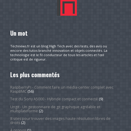
Un mot
Technews.fr est un blog High Tech avec des tests, des avis ou
encore des tutos branché innovation et objets connectés. La
technologie est le fil conducteur de tous les articles et l’œil
critique est de rigueur.
Les plus commentés
RaspberryPi - Comment faire un média-center complet avec
RaspBMC
(56)
Test du Sony A5000 - Hybride compact et connecté
(9)
Ungit - Un gestionnaire de git graphique agréable et
multiplateforme
(2)
8 sites pour trouver des images haute résolution libres de
droits
(2)
À propos
(1)