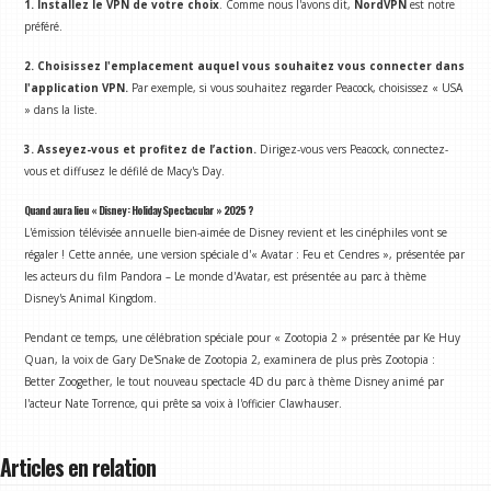
1. Installez le VPN de votre choix
. Comme nous l'avons dit,
NordVPN
est notre
préféré.
2. Choisissez l'emplacement auquel vous souhaitez vous connecter dans
l'application VPN.
Par exemple, si vous souhaitez regarder Peacock, choisissez « USA
» dans la liste.
3. Asseyez-vous et profitez de l’action.
Dirigez-vous vers Peacock, connectez-
vous et diffusez le défilé de Macy's Day.
Quand aura lieu « Disney : Holiday Spectacular » 2025 ?
L'émission télévisée annuelle bien-aimée de Disney revient et les cinéphiles vont se
régaler ! Cette année, une version spéciale d'« Avatar : Feu et Cendres », présentée par
les acteurs du film Pandora – Le monde d'Avatar, est présentée au parc à thème
Disney's Animal Kingdom.
Pendant ce temps, une célébration spéciale pour « Zootopia 2 » présentée par Ke Huy
Quan, la voix de Gary De'Snake de Zootopia 2, examinera de plus près Zootopia :
Better Zoogether, le tout nouveau spectacle 4D du parc à thème Disney animé par
l'acteur Nate Torrence, qui prête sa voix à l'officier Clawhauser.
Articles en relation