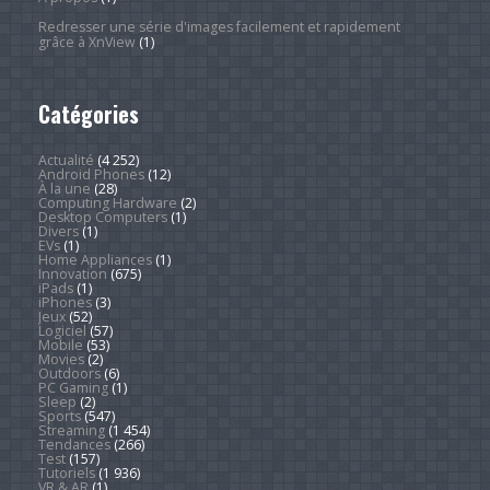
Redresser une série d'images facilement et rapidement
grâce à XnView
(1)
Catégories
Actualité
(4 252)
Android Phones
(12)
À la une
(28)
Computing Hardware
(2)
Desktop Computers
(1)
Divers
(1)
EVs
(1)
Home Appliances
(1)
Innovation
(675)
iPads
(1)
iPhones
(3)
Jeux
(52)
Logiciel
(57)
Mobile
(53)
Movies
(2)
Outdoors
(6)
PC Gaming
(1)
Sleep
(2)
Sports
(547)
Streaming
(1 454)
Tendances
(266)
Test
(157)
Tutoriels
(1 936)
VR & AR
(1)