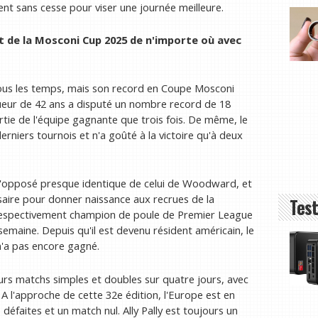
nt sans cesse pour viser une journée meilleure.
ct de la Mosconi Cup 2025
de n'importe où avec
tous les temps, mais son record en Coupe Mosconi
joueur de 42 ans a disputé un nombre record de 18
rtie de l'équipe gagnante que trois fois. De même, le
niers tournois et n'a goûté à la victoire qu'à deux
 l'opposé presque identique de celui de Woodward, et
ssaire pour donner naissance aux recrues de la
Test
respectivement champion de poule de Premier League
emaine. Depuis qu'il est devenu résident américain, le
n'a pas encore gagné.
urs matchs simples et doubles sur quatre jours, avec
A l'approche de cette 32e édition, l'Europe est en
défaites et un match nul. Ally Pally est toujours un