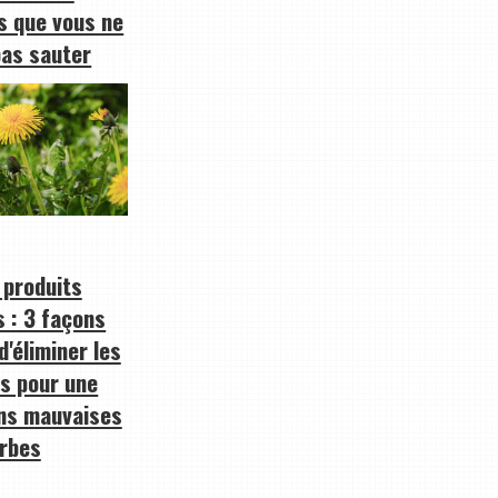
s que vous ne
pas sauter
 produits
 : 3 façons
d'éliminer les
ts pour une
ns mauvaises
rbes