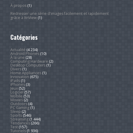
À propos
(1)
Redresser une série d'images facilement et rapidement
grâce à XnView
(1)
Catégories
Actualité
(4 234)
Android Phones
(10)
À la une
(28)
Computing Hardware
(2)
Desktop Computers
(1)
Divers
(1)
Home Appliances
(1)
Innovation
(675)
iPads
(1)
iPhones
(3)
Jeux
(52)
Logiciel
(57)
Mobile
(53)
Movies
(2)
Outdoors
(4)
PC Gaming
(1)
Sleep
(2)
Sports
(546)
Streaming
(1 444)
Tendances
(266)
Test
(157)
Tutoriels
(1 936)