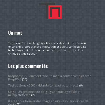
Un mot
Technews.fr est un blog High Tech avec des tests, des avis ou
encore des tutos branché innovation et objets connectés. La
technologie est le fil conducteur de tous les articles et l’œil
critique est de rigueur.
Les plus commentés
RaspberryPi - Comment faire un média-center complet avec
RaspBMC
(56)
Test du Sony A5000 - Hybride compact et connecté
(9)
Ungit - Un gestionnaire de git graphique agréable et
multiplateforme
(2)
8 sites pour trouver des images haute résolution libres de
droits
(2)