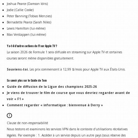
Joshua Pearce (Damson Idris)
Jodie (Callie Cooke)
Peter Banning (Tobias Menzies)
Bernadette Pearce (Sarah Niles)
Lewis Hamilton (lui-même)
Max Verstappen (lui-même)
Y a-t-il d’autres actions de F1 sur Apple TV ?
La saison 2026 de Formule 1 sera diffusée en streaming sur Apple TV et certaines
courses seront même disponibles gratuitement.
Souviens-toi.
Les prix commencent à 12,99 $/mois pour Apple TV aux États-Unis.
En savoir plus sur le Guide de Tom
Guide de diffusion de la Ligue des champions 2025-26
Je viens de trouver le film de course que vous devriez regarder avant de
voir « F1 »
Comment regarder « informatique : bienvenue à Derry »
Clause de non-responsabilité
Nous testons et examinons les services VPN dans le contexte d'utilisations récréatives
légales. Par exemple : 1. Accéder à un service depuis un autre pays (sous réserve des