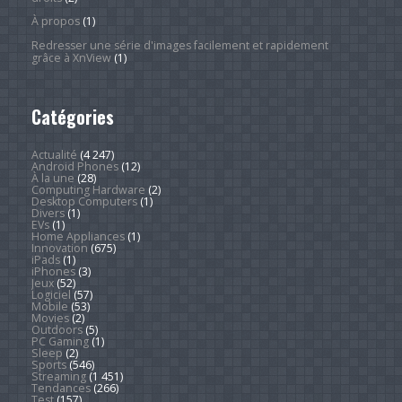
À propos
(1)
Redresser une série d'images facilement et rapidement
grâce à XnView
(1)
Catégories
Actualité
(4 247)
Android Phones
(12)
À la une
(28)
Computing Hardware
(2)
Desktop Computers
(1)
Divers
(1)
EVs
(1)
Home Appliances
(1)
Innovation
(675)
iPads
(1)
iPhones
(3)
Jeux
(52)
Logiciel
(57)
Mobile
(53)
Movies
(2)
Outdoors
(5)
PC Gaming
(1)
Sleep
(2)
Sports
(546)
Streaming
(1 451)
Tendances
(266)
Test
(157)