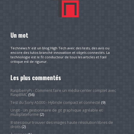
Un mot
Technews.fr est un blog High Tech avec des tests, des avis ou
encore des tutos branché innovation et objets connectés. La
technologie est le fil conducteur de tous les articles et l’œil
critique est de rigueur.
Les plus commentés
RaspberryPi - Comment faire un média-center complet avec
RaspBMC
(56)
Test du Sony A5000 - Hybride compact et connecté
(9)
Ungit - Un gestionnaire de git graphique agréable et
multiplateforme
(2)
8 sites pour trouver des images haute résolution libres de
droits
(2)