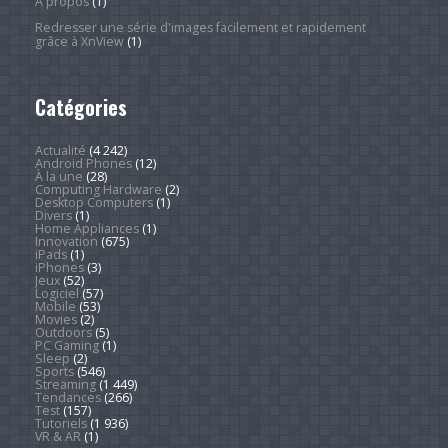
À propos
(1)
Redresser une série d'images facilement et rapidement
grâce à XnView
(1)
Catégories
Actualité
(4 242)
Android Phones
(12)
À la une
(28)
Computing Hardware
(2)
Desktop Computers
(1)
Divers
(1)
Home Appliances
(1)
Innovation
(675)
iPads
(1)
iPhones
(3)
Jeux
(52)
Logiciel
(57)
Mobile
(53)
Movies
(2)
Outdoors
(5)
PC Gaming
(1)
Sleep
(2)
Sports
(546)
Streaming
(1 449)
Tendances
(266)
Test
(157)
Tutoriels
(1 936)
VR & AR
(1)