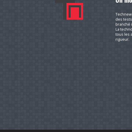
Technews.
des tests
branché i
La techno
tous les a
rigueur.