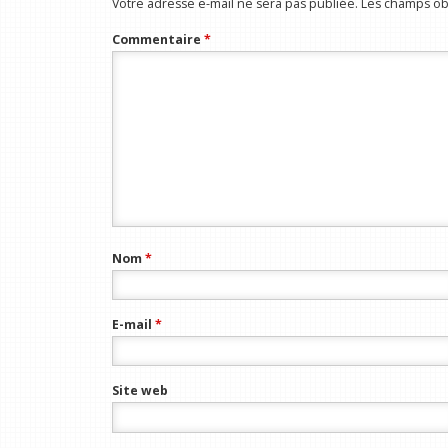
Votre adresse e-mail ne sera pas publiée.
Les champs obl
Commentaire
*
Nom
*
E-mail
*
Site web