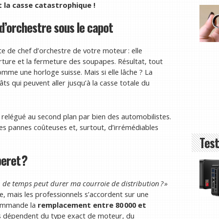
 la casse catastrophique !
 d’orchestre sous le capot
te de chef d’orchestre de votre moteur : elle
ture et la fermeture des soupapes. Résultat, tout
me une horloge suisse. Mais si elle lâche ? La
s qui peuvent aller jusqu’à la casse totale du
 relégué au second plan par bien des automobilistes.
des pannes coûteuses et, surtout, d’irrémédiables
Test
eret ?
 de temps peut durer ma courroie de distribution ? »
e, mais les professionnels s’accordent sur une
commande la
remplacement entre 80 000 et
fres dépendent du type exact de moteur, du