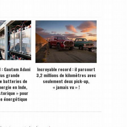
 : Gautam Adani
Incroyable record : il parcourt
plus grande
3,2 millions de kilomètres avec
de batteries de
seulement deux pick-up,
ergie en Inde,
« jamais vu » !
storique » pour
ce énergétique