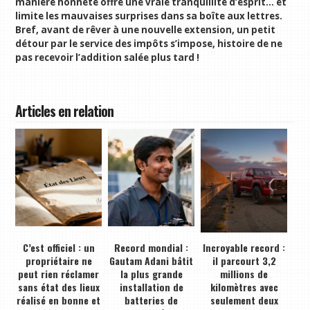
manière honnête offre une vraie tranquillité d’esprit… et
limite les mauvaises surprises dans sa boîte aux lettres.
Bref, avant de rêver à une nouvelle extension, un petit
détour par le service des impôts s’impose, histoire de ne
pas recevoir l’addition salée plus tard !
Articles en relation
C’est officiel : un
Record mondial :
Incroyable record :
propriétaire ne
Gautam Adani bâtit
il parcourt 3,2
peut rien réclamer
la plus grande
millions de
sans état des lieux
installation de
kilomètres avec
réalisé en bonne et
batteries de
seulement deux