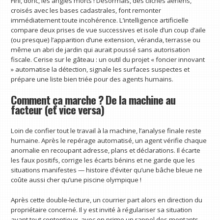
Fini, donc, les angles morts ! Désormais, des clichés aériens,
croisés avec les bases cadastrales, font remonter
immédiatement toute incohérence. L’intelligence artificielle
compare deux prises de vue successives et isole d’un coup d’aile
(ou presque) l’apparition d’une extension, véranda, terrasse ou
même un abri de jardin qui aurait poussé sans autorisation
fiscale. Cerise sur le gâteau : un outil du projet « foncier innovant
» automatise la détection, signale les surfaces suspectes et
prépare une liste bien triée pour des agents humains.
Comment ça marche ? De la machine au
facteur (et vice versa)
Loin de confier tout le travail à la machine, l’analyse finale reste
humaine. Après le repérage automatisé, un agent vérifie chaque
anomalie en recoupant adresse, plans et déclarations. Il écarte
les faux positifs, corrige les écarts bénins et ne garde que les
situations manifestes — histoire d’éviter qu’une bâche bleue ne
coûte aussi cher qu’une piscine olympique !
Après cette double-lecture, un courrier part alors en direction du
propriétaire concerné. Il y est invité à régulariser sa situation
avant tout contentieux, avec en prime un rappel des montants