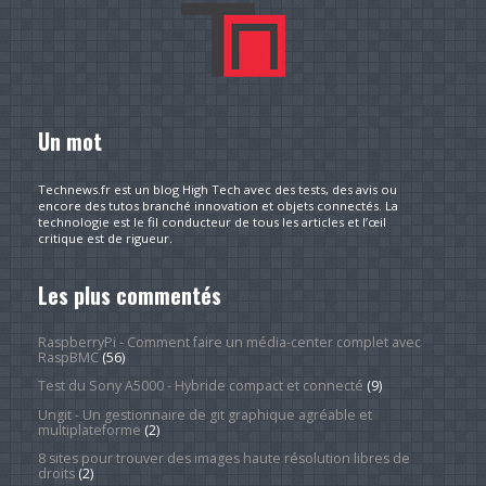
Un mot
Technews.fr est un blog High Tech avec des tests, des avis ou
encore des tutos branché innovation et objets connectés. La
technologie est le fil conducteur de tous les articles et l’œil
critique est de rigueur.
Les plus commentés
RaspberryPi - Comment faire un média-center complet avec
RaspBMC
(56)
Test du Sony A5000 - Hybride compact et connecté
(9)
Ungit - Un gestionnaire de git graphique agréable et
multiplateforme
(2)
8 sites pour trouver des images haute résolution libres de
droits
(2)