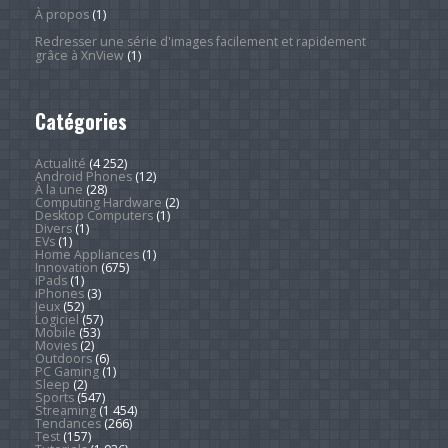
À propos
(1)
Redresser une série d'images facilement et rapidement
grâce à XnView
(1)
Catégories
Actualité
(4 252)
Android Phones
(12)
À la une
(28)
Computing Hardware
(2)
Desktop Computers
(1)
Divers
(1)
EVs
(1)
Home Appliances
(1)
Innovation
(675)
iPads
(1)
iPhones
(3)
Jeux
(52)
Logiciel
(57)
Mobile
(53)
Movies
(2)
Outdoors
(6)
PC Gaming
(1)
Sleep
(2)
Sports
(547)
Streaming
(1 454)
Tendances
(266)
Test
(157)