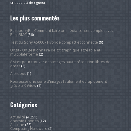
critique est de rigueur.
Les plus commentés
RaspberryPi - Comment faire un média-center complet avec
RaspBMC
(56)
Test du Sony A5000 - Hybride compact et connecté
(9)
Ungit - Un gestionnaire de git graphique agréable et
multiplateforme
(2)
8 sites pour trouver des images haute résolution libres de
droits
(2)
À propos
(1)
Redresser une série d'images facilement et rapidement
grâce à XnView
(1)
Catégories
Actualité
(4 251)
Android Phones
(12)
À la une
(28)
Computing Hardware
(2)