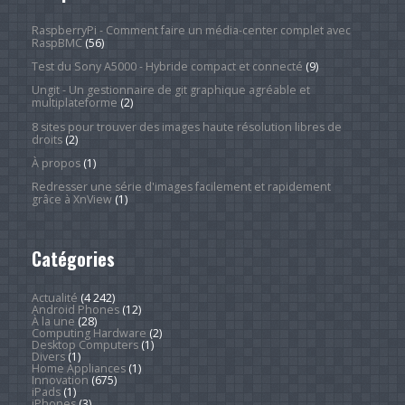
RaspberryPi - Comment faire un média-center complet avec
RaspBMC
(56)
Test du Sony A5000 - Hybride compact et connecté
(9)
Ungit - Un gestionnaire de git graphique agréable et
multiplateforme
(2)
8 sites pour trouver des images haute résolution libres de
droits
(2)
À propos
(1)
Redresser une série d'images facilement et rapidement
grâce à XnView
(1)
Catégories
Actualité
(4 242)
Android Phones
(12)
À la une
(28)
Computing Hardware
(2)
Desktop Computers
(1)
Divers
(1)
Home Appliances
(1)
Innovation
(675)
iPads
(1)
iPhones
(3)