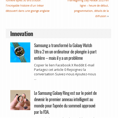
lumière après 50 ans d’oubli :
Thanksgiving Day Parade 2025 en
l’incroyable histoire d’un trésor
ligne – heure de début,
découvert dans une grange anglaise
programmation, détails de la
diffusion
»
Innovation
Samsung a transformé la Galaxy Watch
Ultra 2 en un ordinateur de plongée à part
entière – mais il y a un problème
Copier le lien Facebook X Reddit E-mail
Partagez cet article 0 Rejoignez la
conversation Suivez-nous Ajoutez-nous
...
Le Samsung Galaxy Ring est sur le point de
devenir le premier anneau intelligent au
monde pour l'apnée du sommeil approuvé
par la FDA.