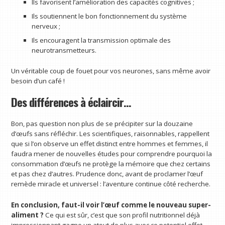
Ils favorisent l’amélioration des capacités cognitives ;
Ils soutiennent le bon fonctionnement du système
nerveux ;
Ils encouragent la transmission optimale des
neurotransmetteurs.
Un véritable coup de fouet pour vos neurones, sans même avoir
besoin d’un café !
Des différences à éclaircir…
Bon, pas question non plus de se précipiter sur la douzaine
d’œufs sans réfléchir. Les scientifiques, raisonnables, rappellent
que si l’on observe un effet distinct entre hommes et femmes, il
faudra mener de nouvelles études pour comprendre pourquoi la
consommation d’œufs ne protège la mémoire que chez certains
et pas chez d’autres. Prudence donc, avant de proclamer l’œuf
remède miracle et universel : l’aventure continue côté recherche.
En conclusion, faut-il voir l’œuf comme le nouveau super-
aliment ?
Ce qui est sûr, c’est que son profil nutritionnel déjà
impressionnant gagne un atout de plus avec ce potentiel effet