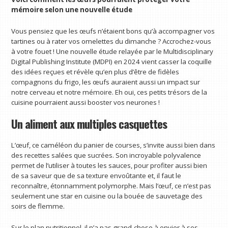
mémoire selon une nouvelle étude
Vous pensiez que les œufs n’étaient bons qu’à accompagner vos
tartines ou à rater vos omelettes du dimanche ? Accrochez-vous
à votre fouet ! Une nouvelle étude relayée par le Multidisciplinary
Digital Publishing Institute (MDPI) en 2024 vient casser la coquille
des idées reçues et révèle qu’en plus d’être de fidèles
compagnons du frigo, les œufs auraient aussi un impact sur
notre cerveau et notre mémoire. Eh oui, ces petits trésors de la
cuisine pourraient aussi booster vos neurones !
Un aliment aux multiples casquettes
L’œuf, ce caméléon du panier de courses, s’invite aussi bien dans
des recettes salées que sucrées. Son incroyable polyvalence
permet de l’utiliser à toutes les sauces, pour profiter aussi bien
de sa saveur que de sa texture envoûtante et, il faut le
reconnaître, étonnamment polymorphe. Mais l’œuf, ce n’est pas
seulement une star en cuisine ou la bouée de sauvetage des
soirs de flemme.
Sur le plan nutritionnel, il n’a pas grand-chose à envier à ses