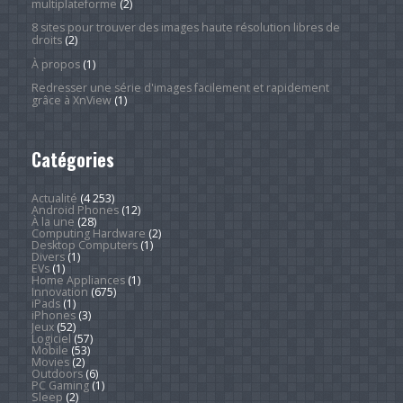
multiplateforme
(2)
8 sites pour trouver des images haute résolution libres de
droits
(2)
À propos
(1)
Redresser une série d'images facilement et rapidement
grâce à XnView
(1)
Catégories
Actualité
(4 253)
Android Phones
(12)
À la une
(28)
Computing Hardware
(2)
Desktop Computers
(1)
Divers
(1)
EVs
(1)
Home Appliances
(1)
Innovation
(675)
iPads
(1)
iPhones
(3)
Jeux
(52)
Logiciel
(57)
Mobile
(53)
Movies
(2)
Outdoors
(6)
PC Gaming
(1)
Sleep
(2)