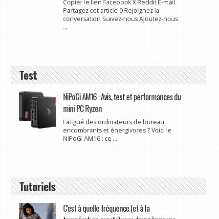
Copier le lien Facebook X Reddit E-mail
Partagez cet article 0 Rejoignez la
conversation Suivez-nous Ajoutez-nous
...
Test
NiPoGi AM16 : Avis, test et performances du
mini PC Ryzen
Fatigué des ordinateurs de bureau
encombrants et énergivores ? Voici le
NiPoGi AM16 : ce ...
Tutoriels
C'est à quelle fréquence (et à la