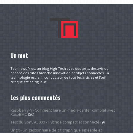
Un mot
Technews.fr est un blog High Tech avec des tests, des avis ou
encore des tutos branché innovation et objets connectés. La
technologie est le fil conducteur de tous les articles et l’œil
critique est de rigueur.
Les plus commentés
RaspberryPi - Comment faire un média-center complet avec
RaspBMC
(56)
Test du Sony A5000 - Hybride compact et connecté
(9)
Ungit - Un gestionnaire de git graphique agréable et