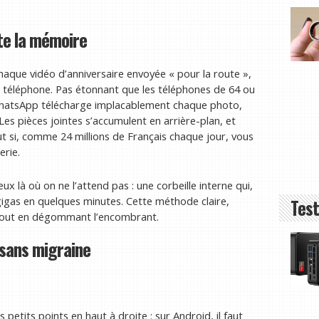
te la mémoire
chaque vidéo d’anniversaire envoyée « pour la route »,
otre téléphone. Pas étonnant que les téléphones de 64 ou
WhatsApp télécharge implacablement chaque photo,
Les pièces jointes s’accumulent en arrière-plan, et
t si, comme 24 millions de Français chaque jour, vous
erie.
x là où on ne l’attend pas : une corbeille interne qui,
 gigas en quelques minutes. Cette méthode claire,
Test
l tout en dégommant l’encombrant.
 sans migraine
petits points en haut à droite : sur Android, il faut