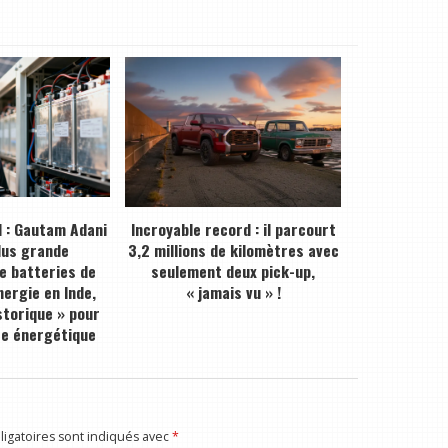
 : Gautam Adani
Incroyable record : il parcourt
plus grande
3,2 millions de kilomètres avec
de batteries de
seulement deux pick-up,
ergie en Inde,
« jamais vu » !
storique » pour
ce énergétique
igatoires sont indiqués avec
*