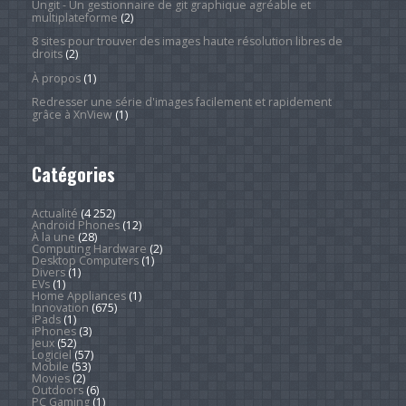
Ungit - Un gestionnaire de git graphique agréable et
multiplateforme
(2)
8 sites pour trouver des images haute résolution libres de
droits
(2)
À propos
(1)
Redresser une série d'images facilement et rapidement
grâce à XnView
(1)
Catégories
Actualité
(4 252)
Android Phones
(12)
À la une
(28)
Computing Hardware
(2)
Desktop Computers
(1)
Divers
(1)
EVs
(1)
Home Appliances
(1)
Innovation
(675)
iPads
(1)
iPhones
(3)
Jeux
(52)
Logiciel
(57)
Mobile
(53)
Movies
(2)
Outdoors
(6)
PC Gaming
(1)