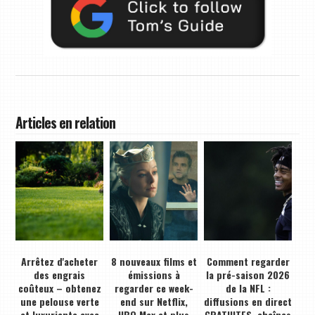
Articles en relation
Arrêtez d'acheter
8 nouveaux films et
Comment regarder
des engrais
émissions à
la pré-saison 2026
coûteux – obtenez
regarder ce week-
de la NFL :
une pelouse verte
end sur Netflix,
diffusions en direct
et luxuriante avec
HBO Max et plus
GRATUITES, chaînes