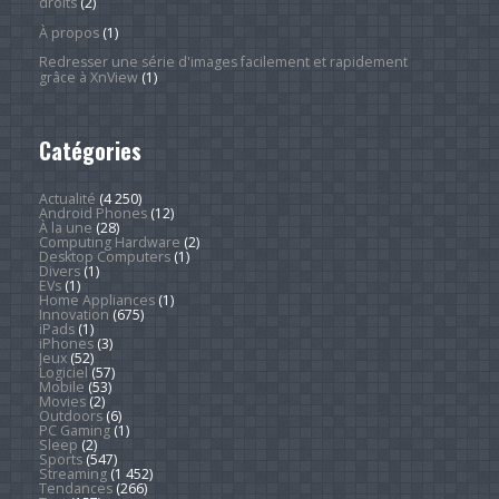
droits
(2)
À propos
(1)
Redresser une série d'images facilement et rapidement
grâce à XnView
(1)
Catégories
Actualité
(4 250)
Android Phones
(12)
À la une
(28)
Computing Hardware
(2)
Desktop Computers
(1)
Divers
(1)
EVs
(1)
Home Appliances
(1)
Innovation
(675)
iPads
(1)
iPhones
(3)
Jeux
(52)
Logiciel
(57)
Mobile
(53)
Movies
(2)
Outdoors
(6)
PC Gaming
(1)
Sleep
(2)
Sports
(547)
Streaming
(1 452)
Tendances
(266)