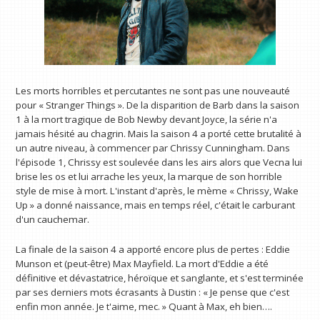
Les morts horribles et percutantes ne sont pas une nouveauté
pour « Stranger Things ». De la disparition de Barb dans la saison
1 à la mort tragique de Bob Newby devant Joyce, la série n'a
jamais hésité au chagrin. Mais la saison 4 a porté cette brutalité à
un autre niveau, à commencer par Chrissy Cunningham. Dans
l'épisode 1, Chrissy est soulevée dans les airs alors que Vecna ​​lui
brise les os et lui arrache les yeux, la marque de son horrible
style de mise à mort. L'instant d'après, le mème « Chrissy, Wake
Up » a donné naissance, mais en temps réel, c'était le carburant
d'un cauchemar.
La finale de la saison 4 a apporté encore plus de pertes : Eddie
Munson et (peut-être) Max Mayfield. La mort d'Eddie a été
définitive et dévastatrice, héroïque et sanglante, et s'est terminée
par ses derniers mots écrasants à Dustin : « Je pense que c'est
enfin mon année. Je t'aime, mec. » Quant à Max, eh bien….