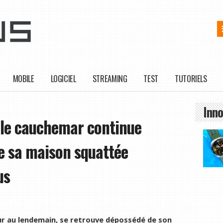
MOBILE
LOGICIEL
STREAMING
TEST
TUTORIELS
Inno
 le cauchemar continue
e sa maison squattée
us
our au lendemain, se retrouve dépossédé de son