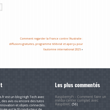
Comment regarder la France contre l'Australie :
diffusions gratuites, programme télévisé et aperçu pour
l'automne international 2025
»
t
Les plus commentés
RaspberryPi - Comment faire un
fr est un blog High Tech avec
média-center complet avec
, des avis ou encore des tutos
RaspBMC
(56)
nnovation et objets connectés.
logie est le fil conducteur de