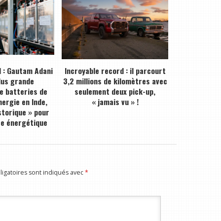
 : Gautam Adani
Incroyable record : il parcourt
plus grande
3,2 millions de kilomètres avec
de batteries de
seulement deux pick-up,
ergie en Inde,
« jamais vu » !
storique » pour
ce énergétique
igatoires sont indiqués avec
*