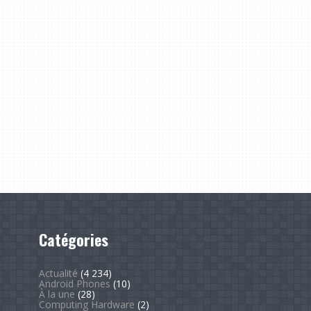
Catégories
Actualité
(4 234)
Android Phones
(10)
À la une
(28)
Computing Hardware
(2)