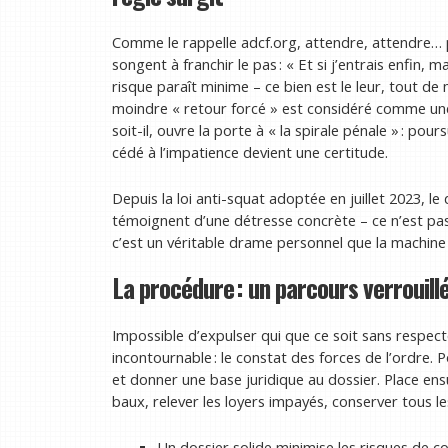
Comme le rappelle adcf.org, attendre, attendre… pa
songent à franchir le pas : « Et si j’entrais enfin, 
risque paraît minime – ce bien est le leur, tout de 
moindre « retour forcé » est considéré comme une f
soit-il, ouvre la porte à « la spirale pénale » : pour
cédé à l’impatience devient une certitude.
Depuis la loi anti-squat adoptée en juillet 2023, le
témoignent d’une détresse concrète – ce n’est pas
c’est un véritable drame personnel que la machine j
La procédure : un parcours verrouil
Impossible d’expulser qui que ce soit sans respecte
incontournable : le constat des forces de l’ordre.
et donner une base juridique au dossier. Place ensu
baux, relever les loyers impayés, conserver tous l
Un dossier solide minimise les risques de co