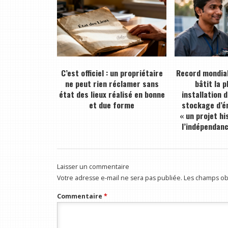
C’est officiel : un propriétaire
Record mondial
ne peut rien réclamer sans
bâtit la 
état des lieux réalisé en bonne
installation 
et due forme
stockage d’én
« un projet hi
l’indépendan
Laisser un commentaire
Votre adresse e-mail ne sera pas publiée.
Les champs obl
Commentaire
*