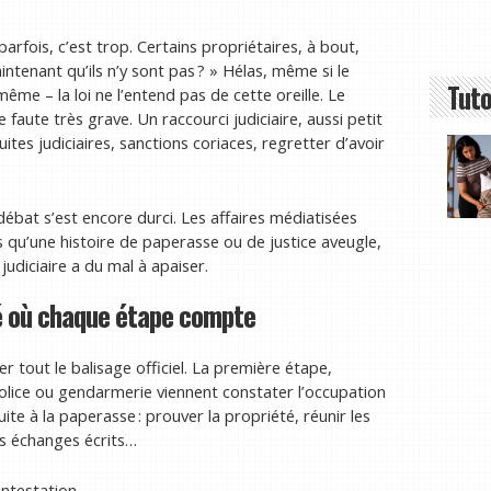
rfois, c’est trop. Certains propriétaires, à bout,
maintenant qu’ils n’y sont pas ? » Hélas, même si le
Tuto
même – la loi ne l’entend pas de cette oreille. Le
aute très grave. Un raccourci judiciaire, aussi petit
suites judiciaires, sanctions coriaces, regretter d’avoir
 débat s’est encore durci. Les affaires médiatisées
 qu’une histoire de paperasse ou de justice aveugle,
udiciaire a du mal à apaiser.
lé où chaque étape compte
r tout le balisage officiel. La première étape,
 Police ou gendarmerie viennent constater l’occupation
ite à la paperasse : prouver la propriété, réunir les
es échanges écrits…
ntestation.