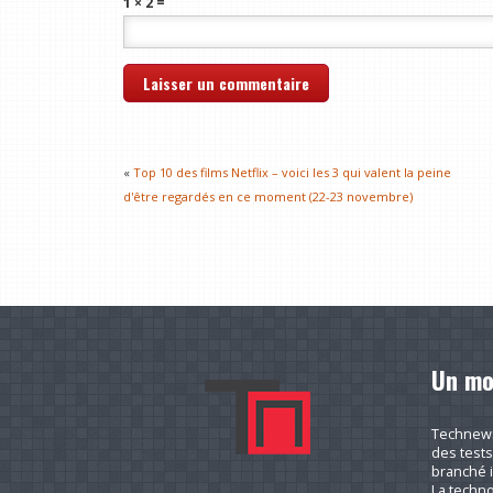
1 × 2 =
«
Top 10 des films Netflix – voici les 3 qui valent la peine
d'être regardés en ce moment (22-23 novembre)
Un mo
Technews.
des tests
branché i
La techno