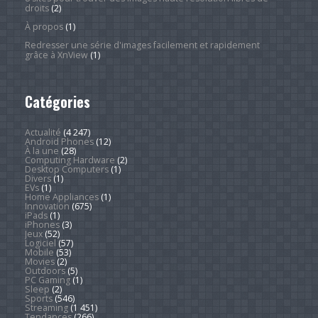
droits
(2)
À propos
(1)
Redresser une série d'images facilement et rapidement
grâce à XnView
(1)
Catégories
Actualité
(4 247)
Android Phones
(12)
À la une
(28)
Computing Hardware
(2)
Desktop Computers
(1)
Divers
(1)
EVs
(1)
Home Appliances
(1)
Innovation
(675)
iPads
(1)
iPhones
(3)
Jeux
(52)
Logiciel
(57)
Mobile
(53)
Movies
(2)
Outdoors
(5)
PC Gaming
(1)
Sleep
(2)
Sports
(546)
Streaming
(1 451)
Tendances
(266)