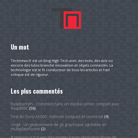
Un mot
Technews.fr est un blog High Tech avec des tests, des avis ou
encore des tutos branché innovation et objets connectés. La
technologie est le fil conducteur de tous les articles et l’œil
critique est de rigueur.
Les plus commentés
RaspberryPi - Comment faire un média-center complet avec
RaspBMC
(56)
Test du Sony A5000 - Hybride compact et connecté
(9)
Ungit - Un gestionnaire de git graphique agréable et
multiplateforme
(2)
8 sites pour trouver des images haute résolution libres de