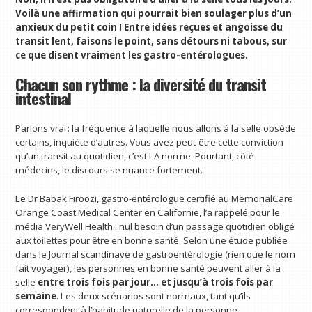
Voilà une affirmation qui pourrait bien soulager plus d’un
anxieux du petit coin ! Entre idées reçues et angoisse du
transit lent, faisons le point, sans détours ni tabous, sur
ce que disent vraiment les gastro-entérologues.
Chacun son rythme : la diversité du transit
intestinal
Parlons vrai : la fréquence à laquelle nous allons à la selle obsède
certains, inquiète d’autres. Vous avez peut-être cette conviction
qu’un transit au quotidien, c’est LA norme. Pourtant, côté
médecins, le discours se nuance fortement.
Le Dr Babak Firoozi, gastro-entérologue certifié au MemorialCare
Orange Coast Medical Center en Californie, l’a rappelé pour le
média VeryWell Health : nul besoin d’un passage quotidien obligé
aux toilettes pour être en bonne santé. Selon une étude publiée
dans le Journal scandinave de gastroentérologie (rien que le nom
fait voyager), les personnes en bonne santé peuvent aller à la
selle
entre trois fois par jour… et jusqu’à trois fois par
semaine
. Les deux scénarios sont normaux, tant qu’ils
correspondent à l’habitude naturelle de la personne.