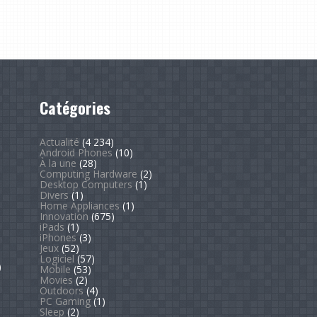
Catégories
Actualité
(4 234)
Android Phones
(10)
À la une
(28)
Computing Hardware
(2)
Desktop Computers
(1)
Divers
(1)
Home Appliances
(1)
Innovation
(675)
iPads
(1)
iPhones
(3)
Jeux
(52)
Logiciel
(57)
)
Mobile
(53)
Movies
(2)
Outdoors
(4)
PC Gaming
(1)
Sleep
(2)