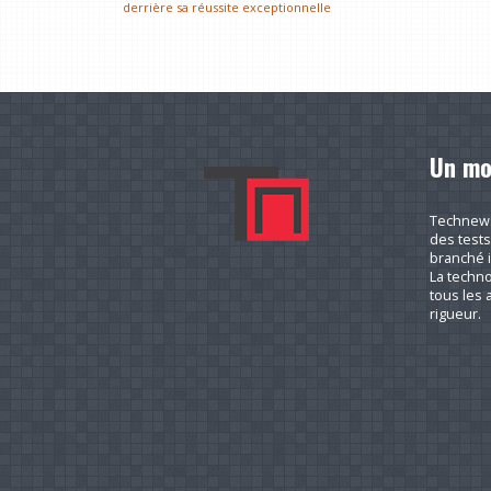
derrière sa réussite exceptionnelle
Un mo
Technews.
des tests
branché i
La techno
tous les a
rigueur.