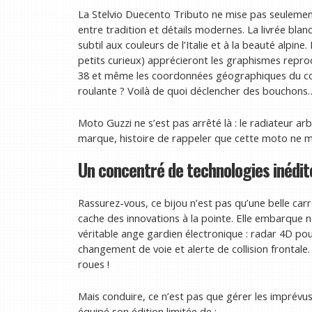
La Stelvio Duecento Tributo ne mise pas seulement
entre tradition et détails modernes. La livrée blan
subtil aux couleurs de l’Italie et à la beauté alpine
petits curieux) apprécieront les graphismes repro
38 et même les coordonnées géographiques du col
roulante ? Voilà de quoi déclencher des bouchons…
Moto Guzzi ne s’est pas arrêté là : le radiateur a
marque, histoire de rappeler que cette moto ne ma
Un concentré de technologies inédit
Rassurez-vous, ce bijou n’est pas qu’une belle carro
cache des innovations à la pointe. Elle embarque 
véritable ange gardien électronique : radar 4D pour
changement de voie et alerte de collision frontale
roues !
Mais conduire, ce n’est pas que gérer les imprévus
équipé son édition limitée de :