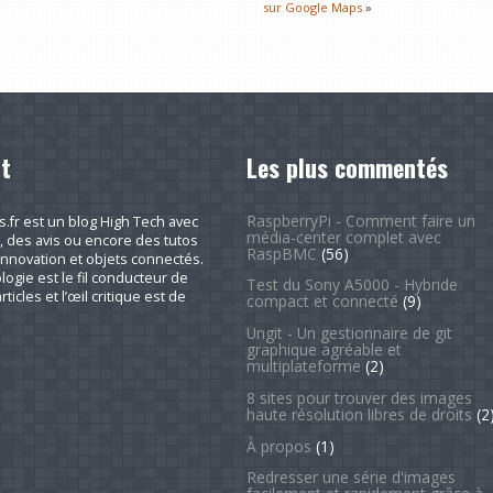
sur Google Maps
»
t
Les plus commentés
RaspberryPi - Comment faire un
fr est un blog High Tech avec
média-center complet avec
, des avis ou encore des tutos
RaspBMC
(56)
nnovation et objets connectés.
logie est le fil conducteur de
Test du Sony A5000 - Hybride
rticles et l’œil critique est de
compact et connecté
(9)
Ungit - Un gestionnaire de git
graphique agréable et
multiplateforme
(2)
8 sites pour trouver des images
haute résolution libres de droits
(2
À propos
(1)
Redresser une série d'images