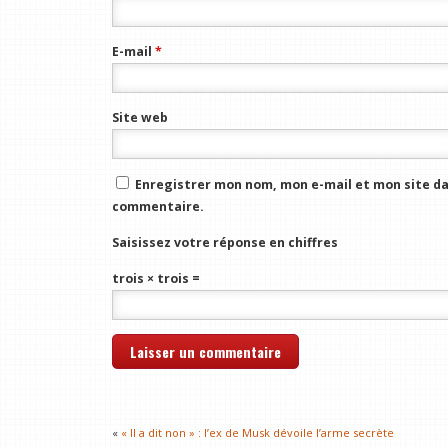
E-mail
*
Site web
Enregistrer mon nom, mon e-mail et mon site da
commentaire.
Saisissez votre réponse en chiffres
trois × trois =
«
« Il a dit non » : l’ex de Musk dévoile l’arme secrète