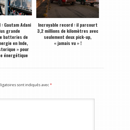
 : Gautam Adani
Incroyable record : il parcourt
plus grande
3,2 millions de kilomètres avec
de batteries de
seulement deux pick-up,
ergie en Inde,
« jamais vu » !
storique » pour
ce énergétique
igatoires sont indiqués avec
*