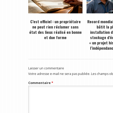
C’est officiel : un propriétaire
Record mondial
ne peut rien réclamer sans
bâtit la 
état des lieux réalisé en bonne
installation 
et due forme
stockage d’én
« un projet hi
l’indépendan
Laisser un commentaire
Votre adresse e-mail ne sera pas publiée.
Les champs obl
Commentaire
*