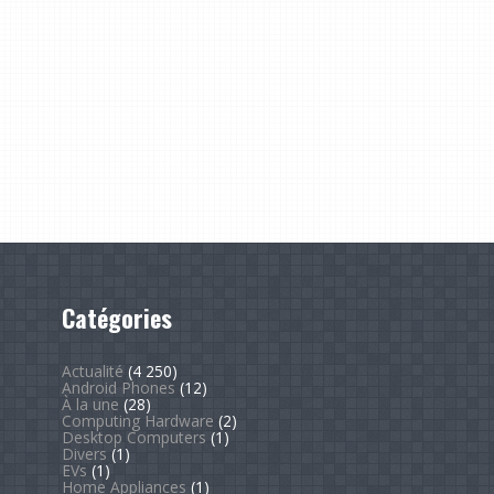
Catégories
Actualité
(4 250)
Android Phones
(12)
À la une
(28)
Computing Hardware
(2)
Desktop Computers
(1)
Divers
(1)
EVs
(1)
Home Appliances
(1)