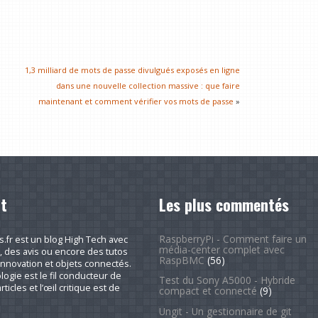
1,3 milliard de mots de passe divulgués exposés en ligne
dans une nouvelle collection massive : que faire
maintenant et comment vérifier vos mots de passe
»
t
Les plus commentés
RaspberryPi - Comment faire un
fr est un blog High Tech avec
média-center complet avec
, des avis ou encore des tutos
RaspBMC
(56)
nnovation et objets connectés.
logie est le fil conducteur de
Test du Sony A5000 - Hybride
rticles et l’œil critique est de
compact et connecté
(9)
Ungit - Un gestionnaire de git