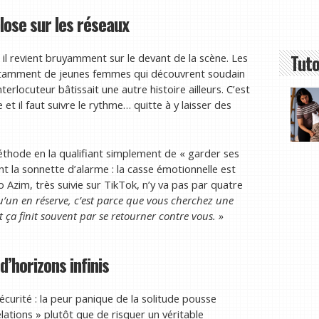
ose sur les réseaux
Tuto
 il revient bruyamment sur le devant de la scène. Les
otamment de jeunes femmes qui découvrent soudain
erlocuteur bâtissait une autre histoire ailleurs. C’est
et il faut suivre le rythme… quitte à y laisser des
éthode en la qualifiant simplement de « garder ses
ent la sonnette d’alarme : la casse émotionnelle est
o Azim, très suivie sur TikTok, n’y va pas par quatre
u’un en réserve, c’est parce que vous cherchez une
et ça finit souvent par se retourner contre vous. »
d’horizons infinis
écurité : la peur panique de la solitude pousse
ations » plutôt que de risquer un véritable