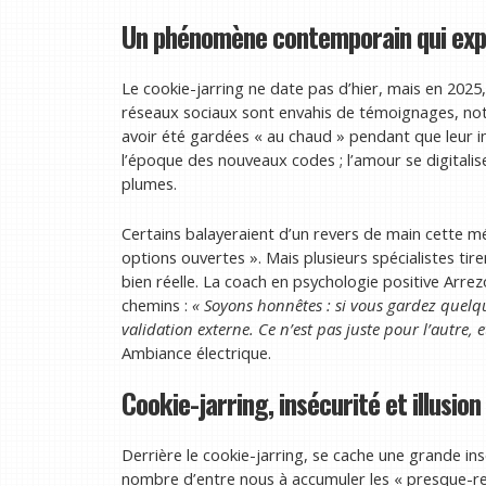
Un phénomène contemporain qui expl
Le cookie-jarring ne date pas d’hier, mais en 2025,
réseaux sociaux sont envahis de témoignages, n
avoir été gardées « au chaud » pendant que leur int
l’époque des nouveaux codes ; l’amour se digitalise 
plumes.
Certains balayeraient d’un revers de main cette m
options ouvertes ». Mais plusieurs spécialistes tir
bien réelle. La coach en psychologie positive Arrez
chemins :
« Soyons honnêtes : si vous gardez quelq
validation externe. Ce n’est pas juste pour l’autre, 
Ambiance électrique.
Cookie-jarring, insécurité et illusion 
Derrière le cookie-jarring, se cache une grande ins
nombre d’entre nous à accumuler les « presque-rel