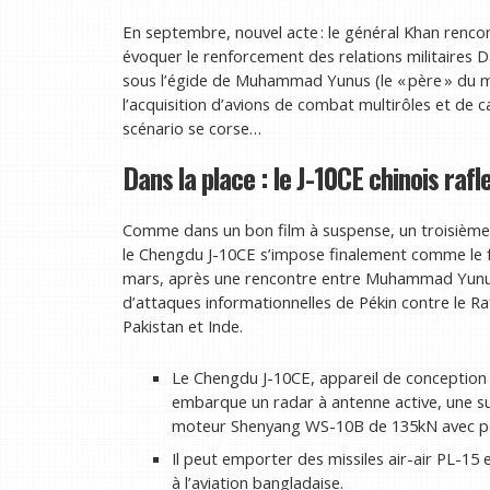
En septembre, nouvel acte : le général Khan renco
évoquer le renforcement des relations militaires
sous l’égide de Muhammad Yunus (le « père » du m
l’acquisition d’avions de combat multirôles et de c
scénario se corse…
Dans la place : le J-10CE chinois rafl
Comme dans un bon film à suspense, un troisième a
le Chengdu J-10CE s’impose finalement comme le fa
mars, après une rencontre entre Muhammad Yunus et
d’attaques informationnelles de Pékin contre le Raf
Pakistan et Inde.
Le Chengdu J-10CE, appareil de conception 
embarque un radar à antenne active, une sui
moteur Shenyang WS-10B de 135kN avec pos
Il peut emporter des missiles air-air PL-15 
à l’aviation bangladaise.