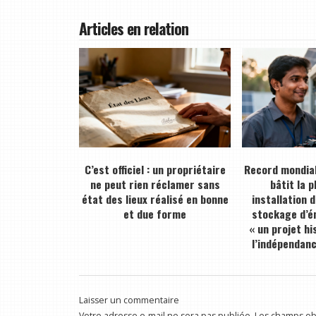
Articles en relation
C’est officiel : un propriétaire
Record mondial
ne peut rien réclamer sans
bâtit la 
état des lieux réalisé en bonne
installation 
et due forme
stockage d’én
« un projet hi
l’indépendan
Laisser un commentaire
Votre adresse e-mail ne sera pas publiée.
Les champs obl