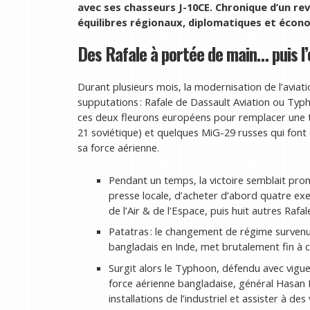
avec ses chasseurs J-10CE. Chronique d’un re
équilibres régionaux, diplomatiques et écon
Des Rafale à portée de main… puis l’
Durant plusieurs mois, la modernisation de l’aviat
supputations : Rafale de Dassault Aviation ou Typ
ces deux fleurons européens pour remplacer une t
21 soviétique) et quelques MiG-29 russes qui font of
sa force aérienne.
Pendant un temps, la victoire semblait promi
presse locale, d’acheter d’abord quatre exe
de l’Air & de l’Espace, puis huit autres Rafa
Patatras : le changement de régime survenu 
bangladais en Inde, met brutalement fin à c
Surgit alors le Typhoon, défendu avec vigue
force aérienne bangladaise, général Hasan Ma
installations de l’industriel et assister à de