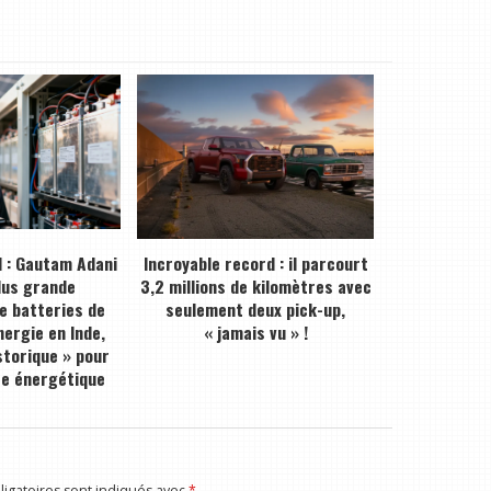
 : Gautam Adani
Incroyable record : il parcourt
plus grande
3,2 millions de kilomètres avec
de batteries de
seulement deux pick-up,
ergie en Inde,
« jamais vu » !
storique » pour
ce énergétique
igatoires sont indiqués avec
*