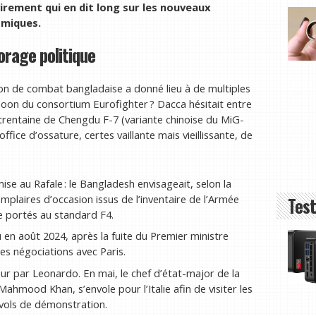
virement qui en dit long sur les nouveaux
omiques.
orage politique
ion de combat bangladaise a donné lieu à de multiples
hoon du consortium Eurofighter ? Dacca hésitait entre
rentaine de Chengdu F-7 (variante chinoise du MiG-
fice d’ossature, certes vaillante mais vieillissante, de
se au Rafale : le Bangladesh envisageait, selon la
mplaires d’occasion issus de l’inventaire de l’Armée
Test
le portés au standard F4.
en août 2024, après la fuite du Premier ministre
es négociations avec Paris.
ur par Leonardo. En mai, le chef d’état-major de la
hmood Khan, s’envole pour l’Italie afin de visiter les
s vols de démonstration.