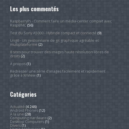
Les plus commentés
RaspberryPi - Comment faire un média-center complet avec
RaspBMC
(56)
Test du Sony A5000 - Hybride compact et connecté
(9)
Ungit - Un gestionnaire de git graphique agréable et
multiplateforme
(2)
8 sites pour trouver des images haute résolution libres de
droits
(2)
À propos
(1)
Redresser une série d'images facilement et rapidement
grâce à XnView
(1)
Catégories
Actualité
(4 246)
Android Phones
(12)
À la une
(28)
Computing Hardware
(2)
Desktop Computers
(1)
Divers
(1)