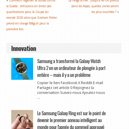
«
Comment regarder la Suisse contre
La neige arrive : jusqu’à 40 cm prévus
la Suède : diffusions en direct des
dans les Alpes, quelles zones seront
qualifications pour la Coupe du
les plus touchées ?
»
monde 2026 alors que Graham Potter
prend en charge Blågult pour la
première fois
Innovation
Samsung a transformé la Galaxy Watch
Ultra 2 en un ordinateur de plongée à part
entière – mais il y a un problème
Copier le lien Facebook X Reddit E-mail
Partagez cet article 0 Rejoignez la
conversation Suivez-nous Ajoutez-nous
...
Le Samsung Galaxy Ring est sur le point de
devenir le premier anneau intelligent au
monde pour l'apnée du sommeil approuvé