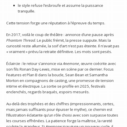
le style refuse l’esbroufe et assume la puissance
tranquille.
Cette tension forge une réputation à l’épreuve du temps.
En 2017, voilà le coup de théâtre : annonce d’une pause après
Phantom Thread
. Le public frémit, la presse suppute. Mais la
curiosité reste allumée, la soif d’art n’est pas éteinte. Il n’avait pas
« vraiment » prévu la retraite définitive. Les mots sont pesés.
Éclaircie : le retour s’annonce via
Anemone
, œuvre coécrite avec
son fils Ronan Day-Lewis, mise en scène par ce dernier. Focus
Features et Plan B dans la boucle, Sean Bean et Samantha
Morton en compagnons de casting, une promesse de tension
intime et électrique. La sortie se profile en 2025, festivals
enclenchés, regards braqués, espoirs mesurés.
Au-delà des trophées et des chiffres (impressionnants, certes,
mais jamais suffisants pour épuiser le mythe), ce chemin est
l’illustration éclatante qu’un rôle choisi avec soin surpasse toutes
les courses effrénées. La patience forge la maîtrise, la rareté
sculpte la grandeur. Si
Anemone
inaugure un nouveau cycle, il