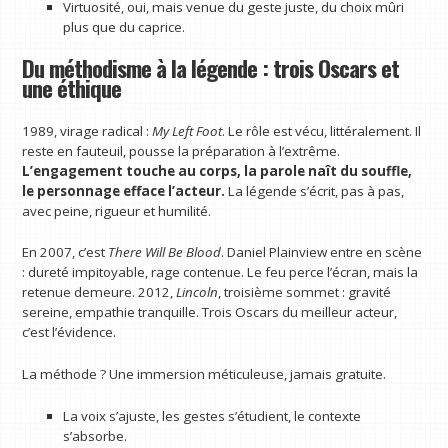
Virtuosité, oui, mais venue du geste juste, du choix mûri
plus que du caprice.
Du méthodisme à la légende : trois Oscars et
une éthique
1989, virage radical :
My Left Foot
. Le rôle est vécu, littéralement. Il
reste en fauteuil, pousse la préparation à l’extrême.
L’engagement touche au corps, la parole naît du souffle,
le personnage efface l’acteur.
La légende s’écrit, pas à pas,
avec peine, rigueur et humilité.
En 2007, c’est
There Will Be Blood
. Daniel Plainview entre en scène
: dureté impitoyable, rage contenue. Le feu perce l’écran, mais la
retenue demeure. 2012,
Lincoln
, troisième sommet : gravité
sereine, empathie tranquille. Trois Oscars du meilleur acteur,
c’est l’évidence.
La méthode ? Une immersion méticuleuse, jamais gratuite.
La voix s’ajuste, les gestes s’étudient, le contexte
s’absorbe.