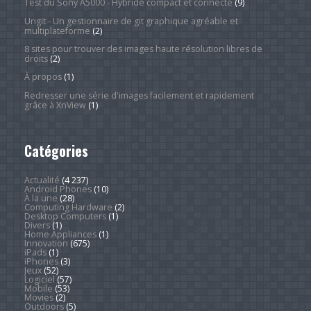
Test du Sony A5000 - Hybride compact et connecté
(9)
Ungit - Un gestionnaire de git graphique agréable et
multiplateforme
(2)
8 sites pour trouver des images haute résolution libres de
droits
(2)
À propos
(1)
Redresser une série d'images facilement et rapidement
grâce à XnView
(1)
Catégories
Actualité
(4 237)
Android Phones
(10)
À la une
(28)
Computing Hardware
(2)
Desktop Computers
(1)
Divers
(1)
Home Appliances
(1)
Innovation
(675)
iPads
(1)
iPhones
(3)
Jeux
(52)
Logiciel
(57)
Mobile
(53)
Movies
(2)
Outdoors
(5)