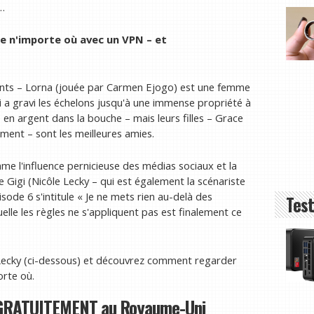
…
e n'importe où avec un VPN
– et
érents – Lorna (jouée par Carmen Ejogo) est une femme
i a gravi les échelons jusqu'à une immense propriété à
re en argent dans la bouche – mais leurs filles – Grace
ment – sont les meilleures amies.
omme l'influence pernicieuse des médias sociaux et la
Gigi (Nicôle Lecky – qui est également la scénariste
pisode 6 s'intitule « Je ne mets rien au-delà des
Test
uelle les règles ne s'appliquent pas est finalement ce
 Lecky (ci-dessous) et découvrez comment regarder
orte où.
 GRATUITEMENT au Royaume-Uni