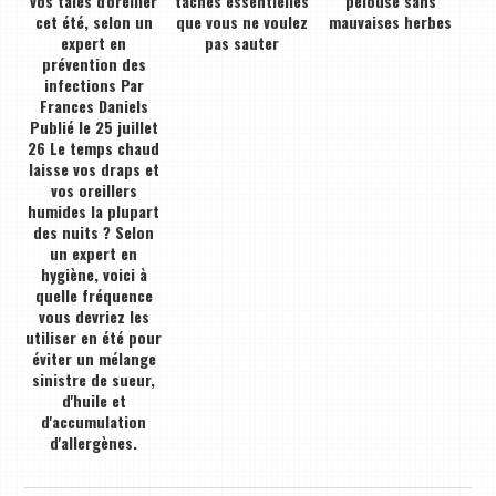
vos taies d'oreiller
tâches essentielles
pelouse sans
cet été, selon un
que vous ne voulez
mauvaises herbes
expert en
pas sauter
prévention des
infections Par
Frances Daniels
Publié le 25 juillet
26 Le temps chaud
laisse vos draps et
vos oreillers
humides la plupart
des nuits ? Selon
un expert en
hygiène, voici à
quelle fréquence
vous devriez les
utiliser en été pour
éviter un mélange
sinistre de sueur,
d'huile et
d'accumulation
d'allergènes.