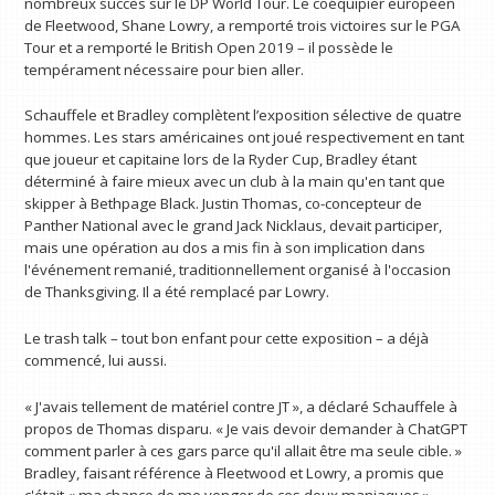
nombreux succès sur le DP World Tour. Le coéquipier européen
de Fleetwood, Shane Lowry, a remporté trois victoires sur le PGA
Tour et a remporté le British Open 2019 – il possède le
tempérament nécessaire pour bien aller.
Schauffele et Bradley complètent l’exposition sélective de quatre
hommes. Les stars américaines ont joué respectivement en tant
que joueur et capitaine lors de la Ryder Cup, Bradley étant
déterminé à faire mieux avec un club à la main qu'en tant que
skipper à Bethpage Black. Justin Thomas, co-concepteur de
Panther National avec le grand Jack Nicklaus, devait participer,
mais une opération au dos a mis fin à son implication dans
l'événement remanié, traditionnellement organisé à l'occasion
de Thanksgiving. Il a été remplacé par Lowry.
Le trash talk – tout bon enfant pour cette exposition – a déjà
commencé, lui aussi.
« J'avais tellement de matériel contre JT », a déclaré Schauffele à
propos de Thomas disparu. « Je vais devoir demander à ChatGPT
comment parler à ces gars parce qu'il allait être ma seule cible. »
Bradley, faisant référence à Fleetwood et Lowry, a promis que
c'était « ma chance de me venger de ces deux maniaques »