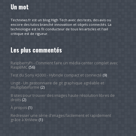
Un mot
Technews.fr est un blog High Tech avec des tests, des avis ou
encore des tutos branché innovation et objets connectés. La
technologie est le fil conducteur de tous les articles et l’œil
critique est de rigueur.
Les plus commentés
RaspberryPi - Comment faire un média-center complet avec
RaspBMC
(56)
Test du Sony A5000 - Hybride compact et connecté
(9)
Ungit - Un gestionnaire de git graphique agréable et
multiplateforme
(2)
8 sites pour trouver des images haute résolution libres de
droits
(2)
À propos
(1)
Redresser une série d'images facilement et rapidement
grâce à XnView
(1)