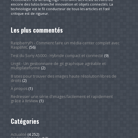
encore des tutos branché innovation et objets connectés. La
technologie est le fil conducteur de tous les articles et l’œil
critique est de rigueur.
Les plus commentés
RaspberryPi - Comment faire un média-center complet avec
RaspBMC
(56)
Test du Sony A5000 - Hybride compact et connecté
(9)
Ungit - Un gestionnaire de git graphique agréable et
multiplateforme
(2)
8 sites pour trouver des images haute résolution libres de
droits
(2)
À propos
(1)
Redresser une série d'images facilement et rapidement
grâce à XnView
(1)
Catégories
Actualité
(4 252)