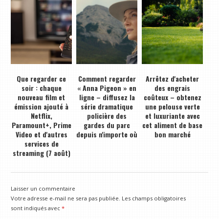
Que regarder ce
Comment regarder
Arrêtez d'acheter
soir : chaque
« Anna Pigeon » en
des engrais
nouveau film et
ligne – diffusez la
coûteux – obtenez
émission ajouté à
série dramatique
une pelouse verte
Netflix,
policière des
et luxuriante avec
Paramount+, Prime
gardes du parc
cet aliment de base
Video et d'autres
depuis n'importe où
bon marché
services de
streaming (7 août)
Laisser un commentaire
Votre adresse e-mail ne sera pas publiée.
Les champs obligatoires
sont indiqués avec
*