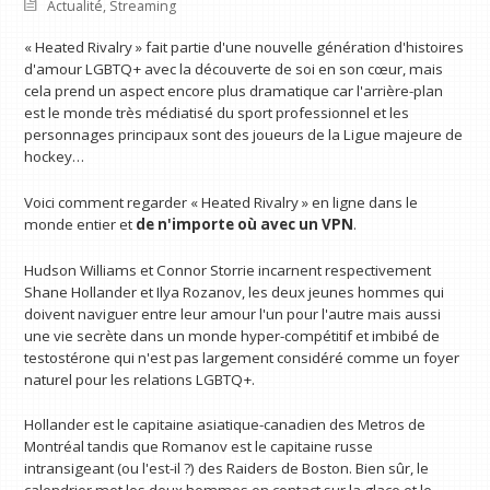
Actualité
,
Streaming
« Heated Rivalry » fait partie d'une nouvelle génération d'histoires
d'amour LGBTQ+ avec la découverte de soi en son cœur, mais
cela prend un aspect encore plus dramatique car l'arrière-plan
est le monde très médiatisé du sport professionnel et les
personnages principaux sont des joueurs de la Ligue majeure de
hockey…
Voici comment regarder « Heated Rivalry » en ligne dans le
monde entier et
de n'importe où avec un VPN
.
Hudson Williams et Connor Storrie incarnent respectivement
Shane Hollander et Ilya Rozanov, les deux jeunes hommes qui
doivent naviguer entre leur amour l'un pour l'autre mais aussi
une vie secrète dans un monde hyper-compétitif et imbibé de
testostérone qui n'est pas largement considéré comme un foyer
naturel pour les relations LGBTQ+.
Hollander est le capitaine asiatique-canadien des Metros de
Montréal tandis que Romanov est le capitaine russe
intransigeant (ou l'est-il ?) des Raiders de Boston. Bien sûr, le