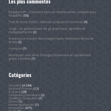
Les plus commentés
RaspberryPi - Comment faire un média-center complet avec
RaspBMC
(56)
Test du Sony A5000 - Hybride compact et connecté
(9)
Ungit - Un gestionnaire de git graphique agréable et
multiplateforme
(2)
8 sites pour trouver des images haute résolution libres de
droits
(2)
À propos
(1)
Redresser une série d'images facilement et rapidement
grâce à XnView
(1)
Catégories
Actualité
(4 244)
Android Phones
(12)
À la une
(28)
Computing Hardware
(2)
Desktop Computers
(1)
Divers
(1)
Home Appliances
(1)
Innovation
(675)