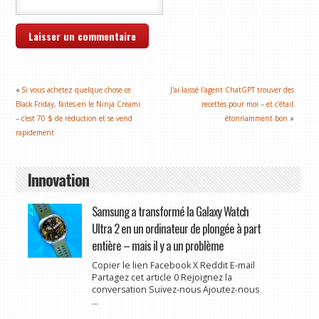
«
Si vous achetez quelque chose ce
J'ai laissé l'agent ChatGPT trouver des
Black Friday, faites-en le Ninja Creami
recettes pour moi – et c'était
– c'est 70 $ de réduction et se vend
étonnamment bon
»
rapidement
Innovation
Samsung a transformé la Galaxy Watch
Ultra 2 en un ordinateur de plongée à part
entière – mais il y a un problème
Copier le lien Facebook X Reddit E-mail
Partagez cet article 0 Rejoignez la
conversation Suivez-nous Ajoutez-nous
...