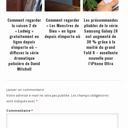
Comment regarder
Comment regarder
Les précommandes
la saison 2 de
« Les Monstres de
pliables de la série
« Ludwig »
Dieu » en ligne
Samsung Galaxy Z8
gratuitement en
depuis n'importe où
ont augmenté de
ligne depuis
30 % grâce à la
n'importe où –
moitié du grand
diffusez la série
Fold 8 – excellente
dramatique
nouvelle pour
policière de David
l’iPhone Ultra
Mitchell
Laisser un commentaire
Votre adresse e-mail ne sera pas publiée.
Les champs obligatoires
sont indiqués avec
*
Commentaire
*