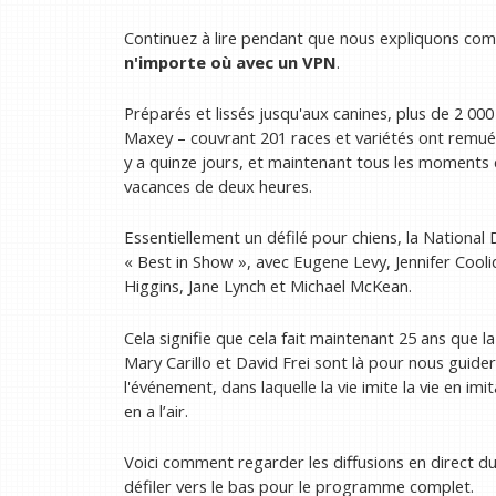
Continuez à lire pendant que nous expliquons c
n'importe où avec un VPN
.
Préparés et lissés jusqu'aux canines, plus de 2 000
Maxey – couvrant 201 races et variétés ont remué 
y a quinze jours, et maintenant tous les moments 
vacances de deux heures.
Essentiellement un défilé pour chiens, la National 
« Best in Show », avec Eugene Levy, Jennifer Cool
Higgins, Jane Lynch et Michael McKean.
Cela signifie que cela fait maintenant 25 ans que l
Mary Carillo et David Frei sont là pour nous guide
l'événement, dans laquelle la vie imite la vie en imi
en a l’air.
Voici comment regarder les diffusions en direct d
défiler vers le bas pour le programme complet.