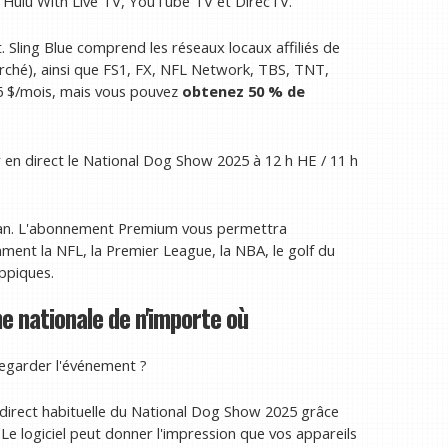
o, Hulu With Live TV, YouTube TV et DirecTV.
 Sling Blue comprend les réseaux locaux affiliés de
arché), ainsi que FS1, FX, NFL Network, TBS, TNT,
 $/mois, mais vous pouvez
obtenez 50 % de
 en direct le National Dog Show 2025 à 12 h HE / 11 h
/an. L'abonnement Premium vous permettra
ment la NFL, la Premier League, la NBA, le golf du
ppiques.
e nationale de n'importe où
egarder l'événement ?
 direct habituelle du National Dog Show 2025 grâce
 Le logiciel peut donner l'impression que vos appareils