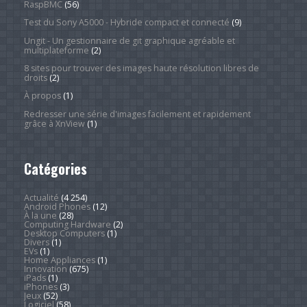
RaspBMC
(56)
Test du Sony A5000 - Hybride compact et connecté
(9)
Ungit - Un gestionnaire de git graphique agréable et
multiplateforme
(2)
8 sites pour trouver des images haute résolution libres de
droits
(2)
À propos
(1)
Redresser une série d'images facilement et rapidement
grâce à XnView
(1)
Catégories
Actualité
(4 254)
Android Phones
(12)
À la une
(28)
Computing Hardware
(2)
Desktop Computers
(1)
Divers
(1)
EVs
(1)
Home Appliances
(1)
Innovation
(675)
iPads
(1)
iPhones
(3)
Jeux
(52)
Logiciel
(58)