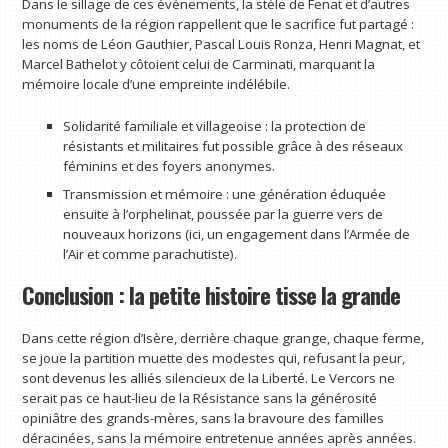
Dans le sillage de ces événements, la stèle de Fenat et d’autres
monuments de la région rappellent que le sacrifice fut partagé :
les noms de Léon Gauthier, Pascal Louis Ronza, Henri Magnat, et
Marcel Bathelot y côtoient celui de Carminati, marquant la
mémoire locale d’une empreinte indélébile.
Solidarité familiale et villageoise : la protection de
résistants et militaires fut possible grâce à des réseaux
féminins et des foyers anonymes.
Transmission et mémoire : une génération éduquée
ensuite à l’orphelinat, poussée par la guerre vers de
nouveaux horizons (ici, un engagement dans l’Armée de
l’Air et comme parachutiste).
Conclusion : la petite histoire tisse la grande
Dans cette région d’Isère, derrière chaque grange, chaque ferme,
se joue la partition muette des modestes qui, refusant la peur,
sont devenus les alliés silencieux de la Liberté. Le Vercors ne
serait pas ce haut-lieu de la Résistance sans la générosité
opiniâtre des grands-mères, sans la bravoure des familles
déracinées, sans la mémoire entretenue années après années.