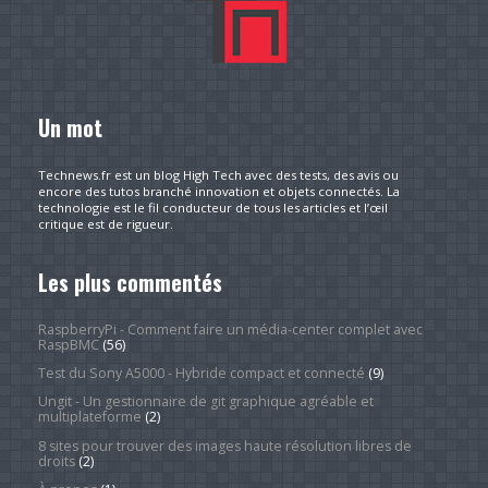
Un mot
Technews.fr est un blog High Tech avec des tests, des avis ou
encore des tutos branché innovation et objets connectés. La
technologie est le fil conducteur de tous les articles et l’œil
critique est de rigueur.
Les plus commentés
RaspberryPi - Comment faire un média-center complet avec
RaspBMC
(56)
Test du Sony A5000 - Hybride compact et connecté
(9)
Ungit - Un gestionnaire de git graphique agréable et
multiplateforme
(2)
8 sites pour trouver des images haute résolution libres de
droits
(2)