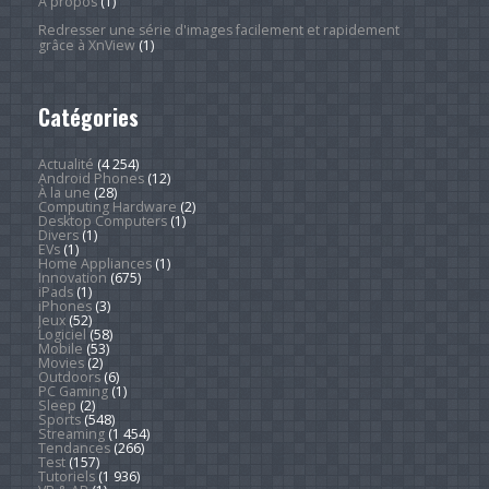
À propos
(1)
Redresser une série d'images facilement et rapidement
grâce à XnView
(1)
Catégories
Actualité
(4 254)
Android Phones
(12)
À la une
(28)
Computing Hardware
(2)
Desktop Computers
(1)
Divers
(1)
EVs
(1)
Home Appliances
(1)
Innovation
(675)
iPads
(1)
iPhones
(3)
Jeux
(52)
Logiciel
(58)
Mobile
(53)
Movies
(2)
Outdoors
(6)
PC Gaming
(1)
Sleep
(2)
Sports
(548)
Streaming
(1 454)
Tendances
(266)
Test
(157)
Tutoriels
(1 936)