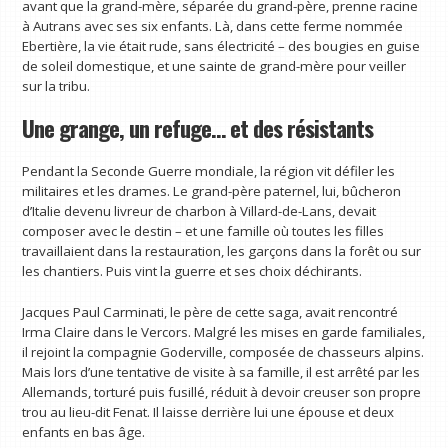
avant que la grand-mère, séparée du grand-père, prenne racine
à Autrans avec ses six enfants. Là, dans cette ferme nommée
Ebertière, la vie était rude, sans électricité – des bougies en guise
de soleil domestique, et une sainte de grand-mère pour veiller
sur la tribu.
Une grange, un refuge… et des résistants
Pendant la Seconde Guerre mondiale, la région vit défiler les
militaires et les drames. Le grand-père paternel, lui, bûcheron
d’Italie devenu livreur de charbon à Villard-de-Lans, devait
composer avec le destin – et une famille où toutes les filles
travaillaient dans la restauration, les garçons dans la forêt ou sur
les chantiers. Puis vint la guerre et ses choix déchirants.
Jacques Paul Carminati, le père de cette saga, avait rencontré
Irma Claire dans le Vercors. Malgré les mises en garde familiales,
il rejoint la compagnie Goderville, composée de chasseurs alpins.
Mais lors d’une tentative de visite à sa famille, il est arrêté par les
Allemands, torturé puis fusillé, réduit à devoir creuser son propre
trou au lieu-dit Fenat. Il laisse derrière lui une épouse et deux
enfants en bas âge.