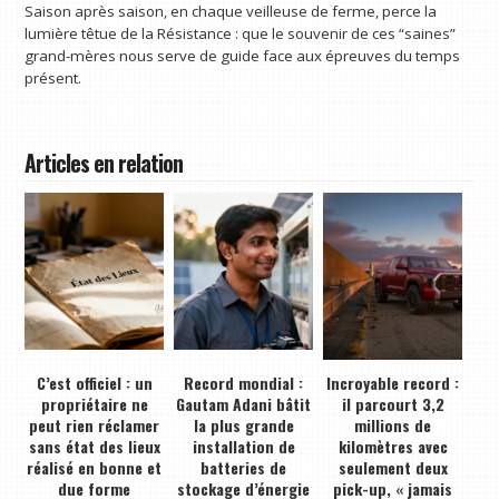
Saison après saison, en chaque veilleuse de ferme, perce la
lumière têtue de la Résistance : que le souvenir de ces “saines”
grand-mères nous serve de guide face aux épreuves du temps
présent.
Articles en relation
C’est officiel : un
Record mondial :
Incroyable record :
propriétaire ne
Gautam Adani bâtit
il parcourt 3,2
peut rien réclamer
la plus grande
millions de
sans état des lieux
installation de
kilomètres avec
réalisé en bonne et
batteries de
seulement deux
due forme
stockage d’énergie
pick-up, « jamais