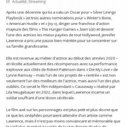
Actualité
,
Streaming
Après une décennie qui lui a valu un Oscar pour « Silver Linings
Playbook » (et trois autres nominations pour « Winter's Bone,
« American Hustle » et « Joy »), diriger une franchise d'action
majeure (les films « The Hunger Games », bien sûr) et devenir
l'une des actrices les mieux payées de tout Hollywood, Jennifer
Lawrence a pris une pause bien méritée pour se concentrer sur
sa famille grandissante.
Elle est revenue au métier d'actrice au début des années 2020 –
et récolte actuellement des récompenses avec sa performance
explosive aux côtés de Robert Pattinson dans « Die My Love » de
Lynne Ramsay – mais l'un de ces projets de « rentrée » est non
seulement l'un des meilleurs de l'actrice, mais aussi l'un des plus
oubliés. Ce serait le film indépendant « Causeway » réalisé par
Lila Neugebauer en 2022, dans lequel Lawrence incarne un
soldat souffrant d'une lésion cérébrale.
Le film axé sur les personnages est plus petit et plus discret que
ce que les cinéphiles pourraient attendre d'un artiste comme
Lawrence, mais il n'est pas moins convaincant et mémorable que
le tarif plus grand et à succès de la star. Besoin de plus de