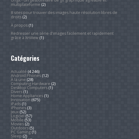
Ungit - Un gestionnaire de git graphique agréable et
multiplateforme
(2)
8 sites pour trouver des images haute résolution libres de
droits
(2)
À propos
(1)
Redresser une série d'images facilement et rapidement
grâce à XnView
(1)
Catégories
Actualité
(4 246)
Android Phones
(12)
À la une
(28)
Computing Hardware
(2)
Desktop Computers
(1)
Divers
(1)
Home Appliances
(1)
Innovation
(675)
iPads
(1)
iPhones
(3)
Jeux
(52)
Logiciel
(57)
Mobile
(53)
Movies
(2)
Outdoors
(5)
PC Gaming
(1)
Sleep
(2)