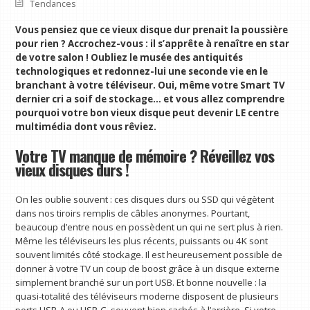
Tendances
Vous pensiez que ce vieux disque dur prenait la poussière
pour rien ? Accrochez-vous : il s’apprête à renaître en star
de votre salon ! Oubliez le musée des antiquités
technologiques et redonnez-lui une seconde vie en le
branchant à votre téléviseur. Oui, même votre Smart TV
dernier cri a soif de stockage… et vous allez comprendre
pourquoi votre bon vieux disque peut devenir LE centre
multimédia dont vous rêviez.
Votre TV manque de mémoire ? Réveillez vos
vieux disques durs !
On les oublie souvent : ces disques durs ou SSD qui végètent
dans nos tiroirs remplis de câbles anonymes. Pourtant,
beaucoup d’entre nous en possèdent un qui ne sert plus à rien.
Même les téléviseurs les plus récents, puissants ou 4K sont
souvent limités côté stockage. Il est heureusement possible de
donner à votre TV un coup de boost grâce à un disque externe
simplement branché sur un port USB. Et bonne nouvelle : la
quasi-totalité des téléviseurs moderne disposent de plusieurs
ports USB-A ou USB-C, souvent bien cachés à l’arrière. Si votre