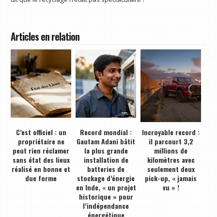
Articles en relation
C’est officiel : un
Record mondial :
Incroyable record :
propriétaire ne
Gautam Adani bâtit
il parcourt 3,2
peut rien réclamer
la plus grande
millions de
sans état des lieux
installation de
kilomètres avec
réalisé en bonne et
batteries de
seulement deux
due forme
stockage d’énergie
pick-up, « jamais
en Inde, « un projet
vu » !
historique » pour
l’indépendance
énergétique