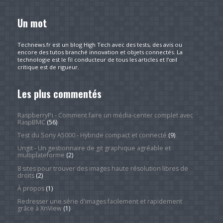
Un mot
Technews.fr est un blog High Tech avec des tests, des avis ou
encore des tutos branché innovation et objets connectés. La
technologie est le fil conducteur de tous les articles et l’œil
critique est de rigueur.
Les plus commentés
RaspberryPi - Comment faire un média-center complet avec
RaspBMC
(56)
Test du Sony A5000 - Hybride compact et connecté
(9)
Ungit - Un gestionnaire de git graphique agréable et
multiplateforme
(2)
8 sites pour trouver des images haute résolution libres de
droits
(2)
À propos
(1)
Redresser une série d'images facilement et rapidement
grâce à XnView
(1)