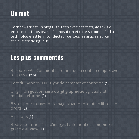
Un mot
Technews.fr est un blog High Tech avec des tests, des avis ou
encore des tutos branché innovation et objets connectés. La
technologie est le fil conducteur de tous les articles et l’œil
critique est de rigueur.
Les plus commentés
RaspberryPi - Comment faire un média-center complet avec
RaspBMC
(56)
Test du Sony A5000 - Hybride compact et connecté
(9)
Ungit - Un gestionnaire de git graphique agréable et
multiplateforme
(2)
8 sites pour trouver des images haute résolution libres de
droits
(2)
À propos
(1)
Redresser une série d'images facilement et rapidement
grâce à XnView
(1)