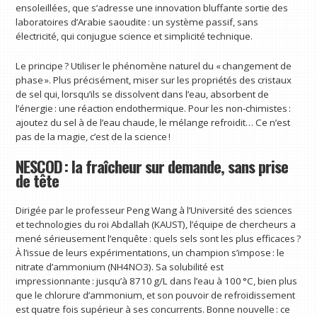
ensoleillées, que s’adresse une innovation bluffante sortie des
laboratoires d’Arabie saoudite : un système passif, sans
électricité, qui conjugue science et simplicité technique.
Le principe ? Utiliser le phénomène naturel du « changement de
phase ». Plus précisément, miser sur les propriétés des cristaux
de sel qui, lorsqu’ils se dissolvent dans l’eau, absorbent de
l’énergie : une réaction endothermique. Pour les non-chimistes :
ajoutez du sel à de l’eau chaude, le mélange refroidit… Ce n’est
pas de la magie, c’est de la science !
NESCOD : la fraîcheur sur demande, sans prise
de tête
Dirigée par le professeur Peng Wang à l’Université des sciences
et technologies du roi Abdallah (KAUST), l’équipe de chercheurs a
mené sérieusement l’enquête : quels sels sont les plus efficaces ?
À l’issue de leurs expérimentations, un champion s’impose : le
nitrate d’ammonium (NH4NO3). Sa solubilité est
impressionnante : jusqu’à 8710 g/L dans l’eau à 100 °C, bien plus
que le chlorure d’ammonium, et son pouvoir de refroidissement
est quatre fois supérieur à ses concurrents. Bonne nouvelle : ce