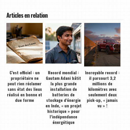
Articles en relation
C’est officiel : un
Record mondial :
Incroyable record :
propriétaire ne
Gautam Adani bâtit
il parcourt 3,2
peut rien réclamer
la plus grande
millions de
sans état des lieux
installation de
kilomètres avec
réalisé en bonne et
batteries de
seulement deux
due forme
stockage d’énergie
pick-up, « jamais
en Inde, « un projet
vu » !
historique » pour
l’indépendance
énergétique