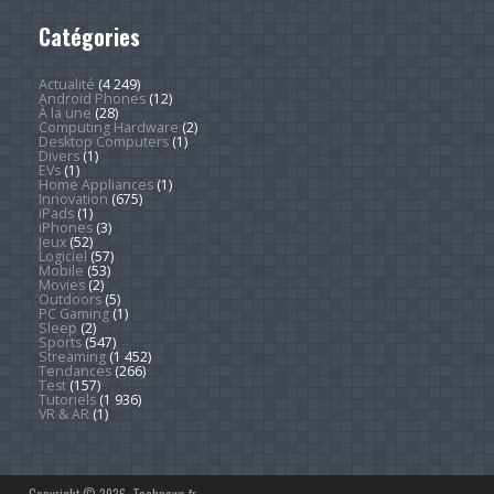
Catégories
Actualité
(4 249)
Android Phones
(12)
À la une
(28)
Computing Hardware
(2)
Desktop Computers
(1)
Divers
(1)
EVs
(1)
Home Appliances
(1)
Innovation
(675)
iPads
(1)
iPhones
(3)
Jeux
(52)
Logiciel
(57)
Mobile
(53)
Movies
(2)
Outdoors
(5)
PC Gaming
(1)
Sleep
(2)
Sports
(547)
Streaming
(1 452)
Tendances
(266)
Test
(157)
Tutoriels
(1 936)
VR & AR
(1)
Copyright © 2026. Technews.fr