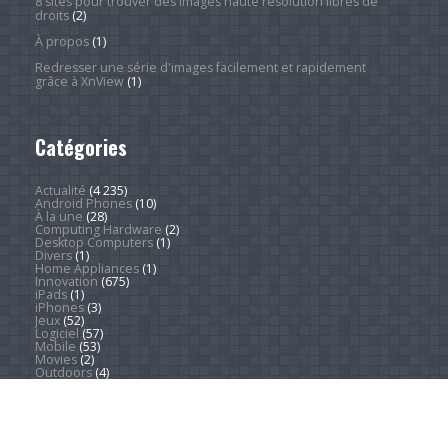
8 sites pour trouver des images haute résolution libres de
droits
(2)
À propos
(1)
Redresser une série d'images facilement et rapidement
grâce à XnView
(1)
Catégories
Actualité
(4 235)
Android Phones
(10)
À la une
(28)
Computing Hardware
(2)
Desktop Computers
(1)
Divers
(1)
Home Appliances
(1)
Innovation
(675)
iPads
(1)
iPhones
(3)
Jeux
(52)
Logiciel
(57)
Mobile
(53)
Movies
(2)
Outdoors
(4)
PC Gaming
(1)
Sleep
(2)
Sports
(546)
Streaming
(1 445)
Tendances
(266)