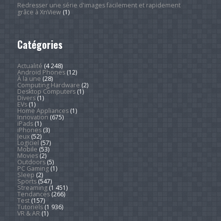
Redresser une série d'images facilement et rapidement
grâce à XnView
(1)
Catégories
Actualité
(4 248)
Android Phones
(12)
À la une
(28)
Computing Hardware
(2)
Desktop Computers
(1)
Divers
(1)
EVs
(1)
Home Appliances
(1)
Innovation
(675)
iPads
(1)
iPhones
(3)
Jeux
(52)
Logiciel
(57)
Mobile
(53)
Movies
(2)
Outdoors
(5)
PC Gaming
(1)
Sleep
(2)
Sports
(547)
Streaming
(1 451)
Tendances
(266)
Test
(157)
Tutoriels
(1 936)
VR & AR
(1)