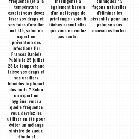
fréquence (et à la
intelligente a
chimiques : 3
température
également besoin
façons naturelles
exacte) vous devez
d'un nettoyage de
d'éliminer les
laver vos draps et
printemps : voici 5
pissenlits pour une
vos taies d'oreiller
tâches essentielles
pelouse sans
cet été, selon un
que vous ne voulez
mauvaises herbes
expert en
pas sauter
prévention des
infections Par
Frances Daniels
Publié le 25 juillet
26 Le temps chaud
laisse vos draps et
vos oreillers
humides la plupart
des nuits ? Selon
un expert en
hygiène, voici à
quelle fréquence
vous devriez les
utiliser en été pour
éviter un mélange
sinistre de sueur,
d'huile et