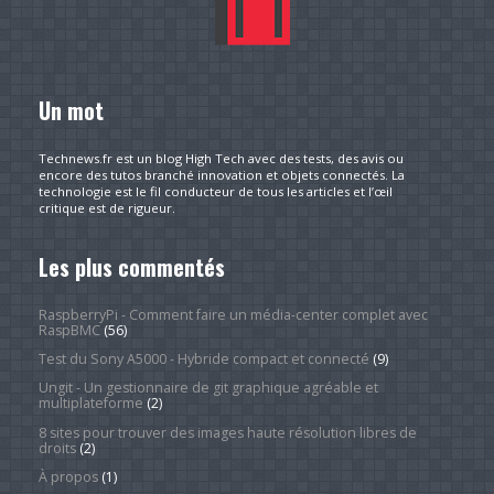
Un mot
Technews.fr est un blog High Tech avec des tests, des avis ou
encore des tutos branché innovation et objets connectés. La
technologie est le fil conducteur de tous les articles et l’œil
critique est de rigueur.
Les plus commentés
RaspberryPi - Comment faire un média-center complet avec
RaspBMC
(56)
Test du Sony A5000 - Hybride compact et connecté
(9)
Ungit - Un gestionnaire de git graphique agréable et
multiplateforme
(2)
8 sites pour trouver des images haute résolution libres de
droits
(2)
À propos
(1)