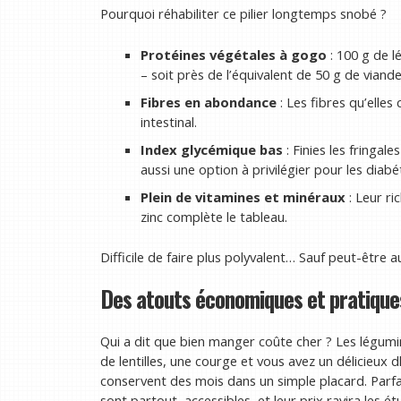
Pourquoi réhabiliter ce pilier longtemps snobé ?
Protéines végétales à gogo
: 100 g de l
– soit près de l’équivalent de 50 g de viande
Fibres en abondance
: Les fibres qu’elles
intestinal.
Index glycémique bas
: Finies les fringal
aussi une option à privilégier pour les diabé
Plein de vitamines et minéraux
: Leur ri
zinc complète le tableau.
Difficile de faire plus polyvalent… Sauf peut-être a
Des atouts économiques et pratique
Qui a dit que bien manger coûte cher ? Les légumin
de lentilles, une courge et vous avez un délicieux dh
conservent des mois dans un simple placard. Parfait 
sont partout, accessibles, et leur prix ravira les