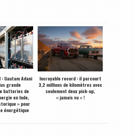
 : Gautam Adani
Incroyable record : il parcourt
plus grande
3,2 millions de kilomètres avec
de batteries de
seulement deux pick-up,
ergie en Inde,
« jamais vu » !
storique » pour
ce énergétique