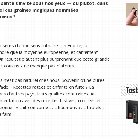
 santé s’invite sous nos yeux — ou plutôt, dans
quoi ces graines magiques nommées
menus ?
nseurs du bon sens culinaire : en France, la
ndre que la moyenne européenne, et carrément
 Un résultat d’autant plus surprenant que cette grande
leurs cousins – ne manque pas d’atouts.
es n’est pas naturel chez nous. Souvenir d’une purée
 fade ? Recettes ratées et enfants en fuite ? La
Test
ns d’autres pays, leurs qualités sont reines. Au
imentation avec des recettes festives, colorées et
ionnez « chili con carne », « houmous », « falafels »
 faim !