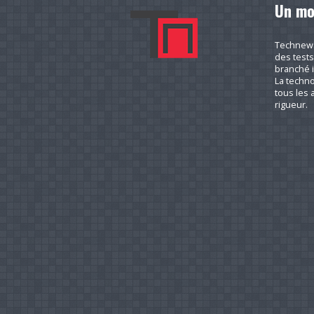
Un mo
Technews.
des tests
branché i
La techno
tous les a
rigueur.