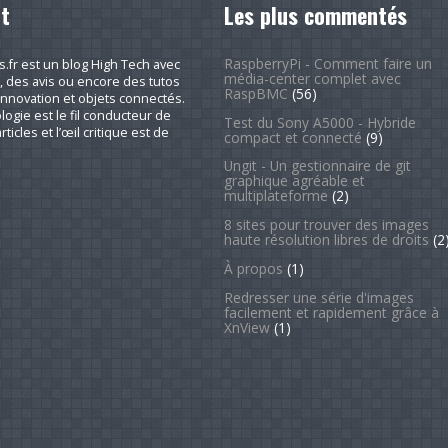
t
Les plus commentés
RaspberryPi - Comment faire un
fr est un blog High Tech avec
média-center complet avec
, des avis ou encore des tutos
RaspBMC
(56)
nnovation et objets connectés.
logie est le fil conducteur de
Test du Sony A5000 - Hybride
rticles et l’œil critique est de
compact et connecté
(9)
Ungit - Un gestionnaire de git
graphique agréable et
multiplateforme
(2)
8 sites pour trouver des images
haute résolution libres de droits
(2
À propos
(1)
Redresser une série d'images
facilement et rapidement grâce à
XnView
(1)