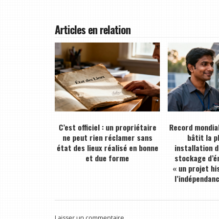
Articles en relation
C’est officiel : un propriétaire
Record mondial
ne peut rien réclamer sans
bâtit la 
état des lieux réalisé en bonne
installation 
et due forme
stockage d’én
« un projet hi
l’indépendan
Laisser un commentaire