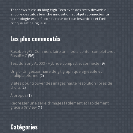
Technews.fr est un blog High Tech avec des tests, des avis ou
encore des tutos branché innovation et objets connectés. La
technologie est le fil conducteur de tous les articles et l’œil
critique est de rigueur.
Les plus commentés
RaspberryPi - Comment faire un média-center complet avec
RaspBMC
(56)
Test du Sony A5000 - Hybride compact et connecté
(9)
Ungit - Un gestionnaire de git graphique agréable et
multiplateforme
(2)
8 sites pour trouver des images haute résolution libres de
droits
(2)
À propos
(1)
Redresser une série d'images facilement et rapidement
grâce à XnView
(1)
Catégories