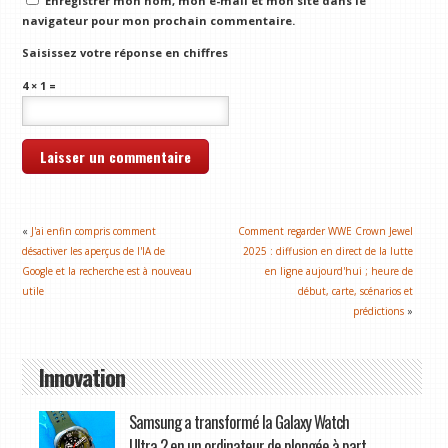
Enregistrer mon nom, mon e-mail et mon site dans le
navigateur pour mon prochain commentaire.
Saisissez votre réponse en chiffres
4 × 1 =
«
J'ai enfin compris comment
Comment regarder WWE Crown Jewel
désactiver les aperçus de l'IA de
2025 : diffusion en direct de la lutte
Google et la recherche est à nouveau
en ligne aujourd'hui ; heure de
utile
début, carte, scénarios et
prédictions
»
Innovation
Samsung a transformé la Galaxy Watch
Ultra 2 en un ordinateur de plongée à part