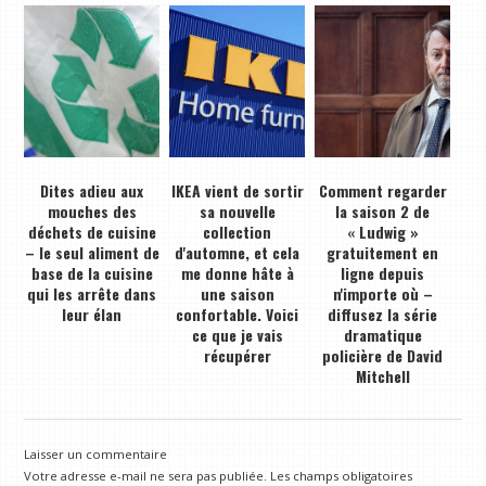
Dites adieu aux
IKEA vient de sortir
Comment regarder
mouches des
sa nouvelle
la saison 2 de
déchets de cuisine
collection
« Ludwig »
– le seul aliment de
d'automne, et cela
gratuitement en
base de la cuisine
me donne hâte à
ligne depuis
qui les arrête dans
une saison
n'importe où –
leur élan
confortable. Voici
diffusez la série
ce que je vais
dramatique
récupérer
policière de David
Mitchell
Laisser un commentaire
Votre adresse e-mail ne sera pas publiée.
Les champs obligatoires