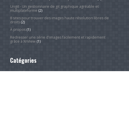
Ungit - Un gestionnaire de git graphique agréable et
multiplateforme
(2)
8 sites pour trouver des images haute résolution libres de
droits
(2)
À propos
(1)
Redresser une série d'images facilement et rapidement
grâce à XnView
(1)
Catégories
Actualité
(4 242)
Android Phones
(12)
À la une
(28)
Computing Hardware
(2)
Desktop Computers
(1)
Divers
(1)
Home Appliances
(1)
Innovation
(675)
iPads
(1)
iPhones
(3)
Jeux
(52)
Logiciel
(57)
Mobile
(53)
Movies
(2)
Outdoors
(5)
PC Gaming
(1)