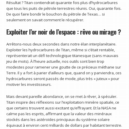
Résultat ? Titan contiendrait quarante fois plus d’hydrocarbures
que tous les puits de pétrole terrestres réunis. Oui, quarante fois.
De quoi faire bondir le bouchon du pétrole de Texas… si
seulement on savait comment le récupérer.
Exploiter l’or noir de l’espace : rêve ou mirage ?
Arrêtons-nous deux secondes dans notre élan interplanétaire.
Exploiter les hydrocarbures de Titan, même si c’était rentable,
représenterait un défi technologique titanesque (sans mauvais
jeu de mots). À l’heure actuelle, nos outils sont bien trop
modestes pour ramener une goutte de ce précieux méthane sur
Terre. Il y a fort à parier d’ailleurs que, quand on y parviendra, ces
hydrocarbures seront passés de mode, plus très « juteux » pour
motiver les investisseurs.
Mais devant pareille abondance, on se met à rêver, à spéculer.
Titan inspire des réflexions sur l’exploitation minière spatiale, ce
que certains trouvent aussi excitant qu’effrayant. Et la NASA ne
calme pas les esprits, affirmant que la valeur des minéraux
stockés dans les astéroïdes principaux du système solaire
équivaut à environ cent milliards de dollars par habitant terrestre.