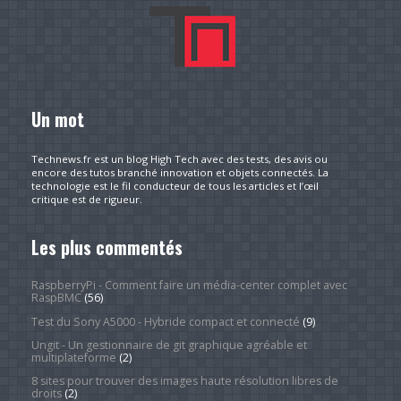
Un mot
Technews.fr est un blog High Tech avec des tests, des avis ou
encore des tutos branché innovation et objets connectés. La
technologie est le fil conducteur de tous les articles et l’œil
critique est de rigueur.
Les plus commentés
RaspberryPi - Comment faire un média-center complet avec
RaspBMC
(56)
Test du Sony A5000 - Hybride compact et connecté
(9)
Ungit - Un gestionnaire de git graphique agréable et
multiplateforme
(2)
8 sites pour trouver des images haute résolution libres de
droits
(2)