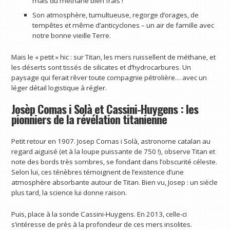
mais du méthane bien frais !
Son atmosphère, tumultueuse, regorge d’orages, de
tempêtes et même d’anticyclones – un air de famille avec
notre bonne vieille Terre.
Mais le « petit » hic : sur Titan, les mers ruissellent de méthane, et
les déserts sont tissés de silicates et d’hydrocarbures. Un
paysage qui ferait rêver toute compagnie pétrolière… avec un
léger détail logistique à régler.
Josèp Comas i Solà et Cassini-Huygens : les
pionniers de la révélation titanienne
Petit retour en 1907. Josep Comas i Solà, astronome catalan au
regard aiguisé (et à la loupe puissante de 750 !), observe Titan et
note des bords très sombres, se fondant dans l’obscurité céleste.
Selon lui, ces ténèbres témoignent de l’existence d’une
atmosphère absorbante autour de Titan. Bien vu, Josep : un siècle
plus tard, la science lui donne raison.
Puis, place à la sonde Cassini-Huygens. En 2013, celle-ci
s’intéresse de près à la profondeur de ces mers insolites.