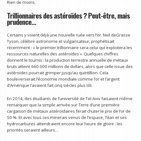
Rien de moins.
Trillionnaires des astéroïdes ? Peut-être, mais
prudence…
Certains y voient déjà une nouvelle ruée vers l’or. Neil deGrasse
Tyson, célèbre astronome et vulgarisateur, prophétisait
récemment : « le premier trillionnaire sera celui qui exploitera les
ressources naturelles des astéroïdes ». Quelques chiffres
donnent le tournis : la production terrestre annuelle de métaux
bruts atteint 660 000 millions de dollars, alors que celle issue des
astéroïdes pourrait grimper jusqu’au quintillion. Cela
bouleverserait l’économie mondiale comme l’or et l’argent
d’Amérique l’avaient fait cinq siècles plus tôt.
En 2014, des étudiants de l’université de Tel-Aviv faisaient même
remarquer que la simple arrivée sur Terre d’une première
cargaison de métaux astéroïdaires ferait chuter le prix de l’or de
50 %. Et avec tous ces minerais venus de l’espace, Titan et ses
hydrocarbures attendraient encore leur heure de gloire : les
priorités seraient ailleurs…