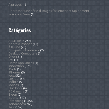
À propos
(1)
Redresser une série d'images facilement et rapidement
grâce à XnView
(1)
Catégories
Actualité
(4 252)
Android Phones
(12)
À la une
(28)
Computing Hardware
(2)
Desktop Computers
(1)
Divers
(1)
EVs
(1)
Home Appliances
(1)
Innovation
(675)
iPads
(1)
iPhones
(3)
Jeux
(52)
Logiciel
(57)
Mobile
(53)
Movies
(2)
Outdoors
(6)
PC Gaming
(1)
Sleep
(2)
Sports
(547)
Streaming
(1 454)
Tendances
(266)
Test
(157)