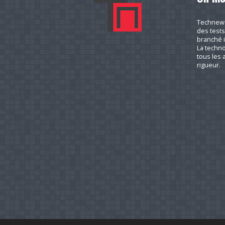
Technews.
des tests
branché i
La techno
tous les a
rigueur.