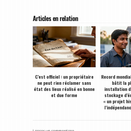
Articles en relation
C’est officiel : un propriétaire
Record mondial
ne peut rien réclamer sans
bâtit la 
état des lieux réalisé en bonne
installation 
et due forme
stockage d’én
« un projet hi
l’indépendan
Laisser un commentaire