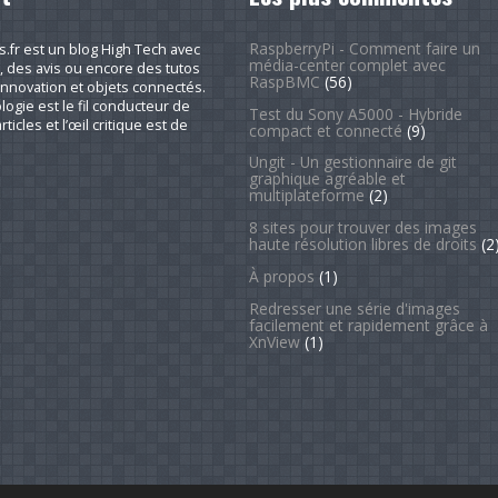
RaspberryPi - Comment faire un
fr est un blog High Tech avec
média-center complet avec
, des avis ou encore des tutos
RaspBMC
(56)
nnovation et objets connectés.
logie est le fil conducteur de
Test du Sony A5000 - Hybride
rticles et l’œil critique est de
compact et connecté
(9)
Ungit - Un gestionnaire de git
graphique agréable et
multiplateforme
(2)
8 sites pour trouver des images
haute résolution libres de droits
(2
À propos
(1)
Redresser une série d'images
facilement et rapidement grâce à
XnView
(1)