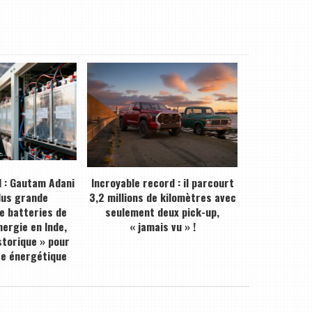
 : Gautam Adani
Incroyable record : il parcourt
plus grande
3,2 millions de kilomètres avec
de batteries de
seulement deux pick-up,
ergie en Inde,
« jamais vu » !
storique » pour
ce énergétique