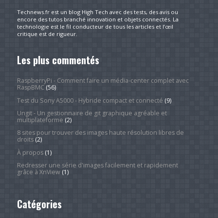
Technews.fr est un blog High Tech avec des tests, des avis ou
encore des tutos branché innovation et objets connectés. La
technologie est le fil conducteur de tous les articles et l’œil
critique est de rigueur.
Les plus commentés
RaspberryPi - Comment faire un média-center complet avec
RaspBMC
(56)
Test du Sony A5000 - Hybride compact et connecté
(9)
Ungit - Un gestionnaire de git graphique agréable et
multiplateforme
(2)
8 sites pour trouver des images haute résolution libres de
droits
(2)
À propos
(1)
Redresser une série d'images facilement et rapidement
grâce à XnView
(1)
Catégories