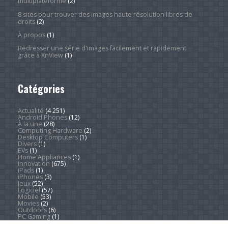
multiplateforme
(2)
8 sites pour trouver des images haute résolution libres de
droits
(2)
À propos
(1)
Redresser une série d'images facilement et rapidement
grâce à XnView
(1)
Catégories
Actualité
(4 251)
Android Phones
(12)
À la une
(28)
Computing Hardware
(2)
Desktop Computers
(1)
Divers
(1)
EVs
(1)
Home Appliances
(1)
Innovation
(675)
iPads
(1)
iPhones
(3)
Jeux
(52)
Logiciel
(57)
Mobile
(53)
Movies
(2)
Outdoors
(6)
PC Gaming
(1)
Sleep
(2)