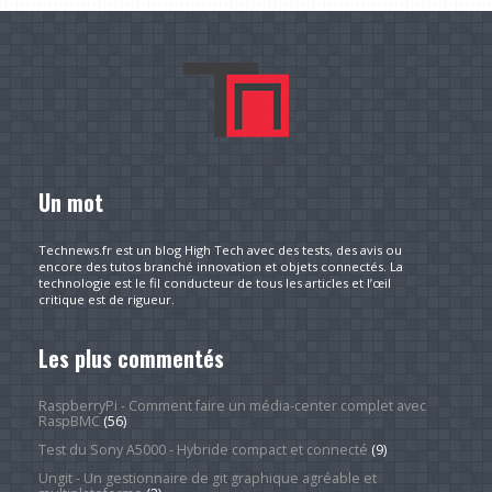
Un mot
Technews.fr est un blog High Tech avec des tests, des avis ou
encore des tutos branché innovation et objets connectés. La
technologie est le fil conducteur de tous les articles et l’œil
critique est de rigueur.
Les plus commentés
RaspberryPi - Comment faire un média-center complet avec
RaspBMC
(56)
Test du Sony A5000 - Hybride compact et connecté
(9)
Ungit - Un gestionnaire de git graphique agréable et