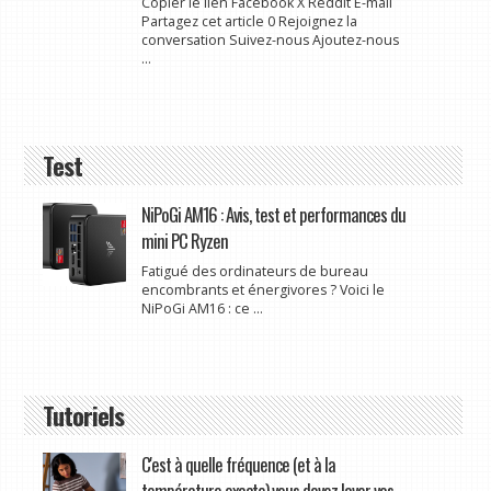
Copier le lien Facebook X Reddit E-mail
Partagez cet article 0 Rejoignez la
conversation Suivez-nous Ajoutez-nous
...
Test
NiPoGi AM16 : Avis, test et performances du
mini PC Ryzen
Fatigué des ordinateurs de bureau
encombrants et énergivores ? Voici le
NiPoGi AM16 : ce ...
Tutoriels
C'est à quelle fréquence (et à la
température exacte) vous devez laver vos