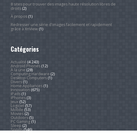
8 sites pour trouver des images haute résolution libres de
droits
(2)
À propos
(1)
Redresser une série d'images facilement et rapidement
grâce à XnView
(1)
Catégories
Actualité
(4 243)
Android Phones
(12)
À la une
(28)
Computing Hardware
(2)
Desktop Computers
(1)
Divers
(1)
Home Appliances
(1)
Innovation
(675)
iPads
(1)
iPhones
(3)
Jeux
(52)
Logiciel
(57)
Mobile
(53)
Movies
(2)
Outdoors
(5)
PC Gaming
(1)
Sleep
(2)
Sports
(546)
Streaming
(1 450)